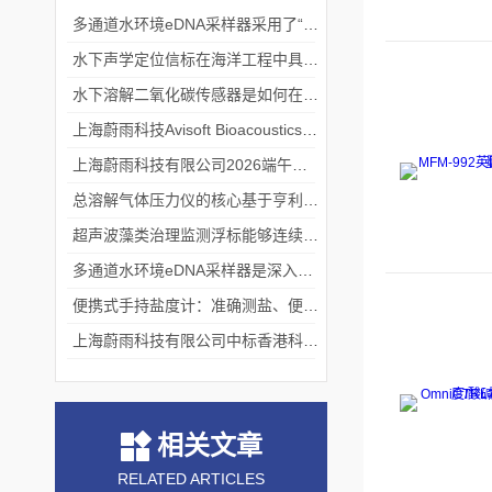
多通道水环境eDNA采样器采用了“采样-分析”一体化设计
水下声学定位信标在海洋工程中具有重要的实用价值
水下溶解二氧化碳传感器是如何在水下环境中工作的？
上海蔚雨科技Avisoft Bioacoustics浙江大学植物超声研究
上海蔚雨科技有限公司2026端午节放假通知
总溶解气体压力仪的核心基于亨利定律
超声波藻类治理监测浮标能够连续监测水温、pH值等多个指标
多通道水环境eDNA采样器是深入水域探寻生物踪迹的“基因探测器”
便携式手持盐度计：准确测盐、便捷好用的水质“小标尺”
上海蔚雨科技有限公司中标香港科技大学《科研用定向扬声器及定向音响项目》
相关文章
RELATED ARTICLES