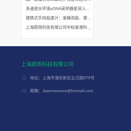
多通道水环境eDNA采样器是深入水域探寻生物踪迹的“基因探测器”
便携式手持盐度计：准确测盐、便捷好用的水质“小标尺”
上海蔚雨科技有限公司中标香港科技大学《科研用定向扬声器及定向音响项目》
上海蔚雨科技有限公司
地址：上海市浦东新区云汉路979号
邮箱：Jasonwesure@foxmail.com