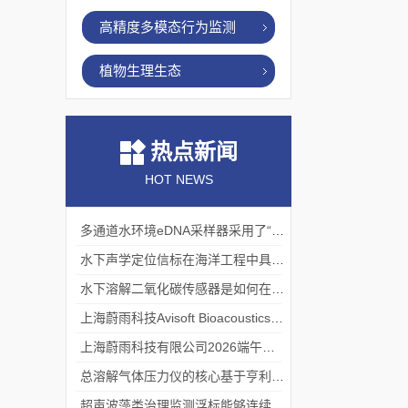
高精度多模态行为监测
植物生理生态
热点新闻
HOT NEWS
多通道水环境eDNA采样器采用了“采样-分析”一体化设计
水下声学定位信标在海洋工程中具有重要的实用价值
水下溶解二氧化碳传感器是如何在水下环境中工作的？
上海蔚雨科技Avisoft Bioacoustics浙江大学植物超声研究
上海蔚雨科技有限公司2026端午节放假通知
总溶解气体压力仪的核心基于亨利定律
超声波藻类治理监测浮标能够连续监测水温、pH值等多个指标