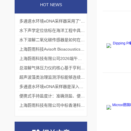
HOT NEWS
多通道水环境eDNA采样器采用了“采样-分析”一体化设计
水下声学定位信标在海洋工程中具有重要的实用价值
水下溶解二氧化碳传感器是如何在水下环境中工作的？
上海蔚雨科技Avisoft Bioacoustics浙江大学植物超声研究
上海蔚雨科技有限公司2026端午节放假通知
总溶解气体压力仪的核心基于亨利定律
超声波藻类治理监测浮标能够连续监测水温、pH值等多个指标
多通道水环境eDNA采样器是深入水域探寻生物踪迹的“基因探测器”
便携式手持盐度计：准确测盐、便捷好用的水质“小标尺”
上海蔚雨科技有限公司中标香港科技大学《科研用定向扬声器及定向音响项目》