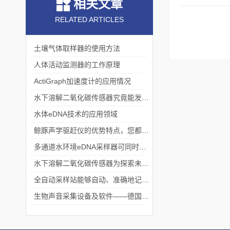
相关文章
RELATED ARTICLES
土壤气体取样器的使用方法
人体活动监测器的工作原理
ActiGraph加速度计的应用情况
水下溶解二氧化碳传感器究竟能发挥什么作用？
水体eDNA技术的应用领域
鲸豚声学驱赶仪的优势特点，您都知道吗？
多通道水环境eDNA采样器可同时采集多个水样
水下溶解二氧化碳传感器为探索未知水体环境提供了有力支撑
全自动采样站能够自动、准确地记录采样过程
生物声音采集设备及软件——德国Avisoft公司