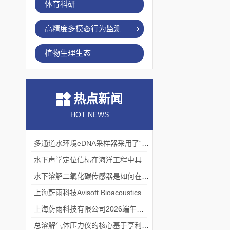
体育科研
高精度多模态行为监测
植物生理生态
热点新闻
HOT NEWS
多通道水环境eDNA采样器采用了“采样-分析”一体化设计
水下声学定位信标在海洋工程中具有重要的实用价值
水下溶解二氧化碳传感器是如何在水下环境中工作的？
上海蔚雨科技Avisoft Bioacoustics浙江大学植物超声研究
上海蔚雨科技有限公司2026端午节放假通知
总溶解气体压力仪的核心基于亨利定律