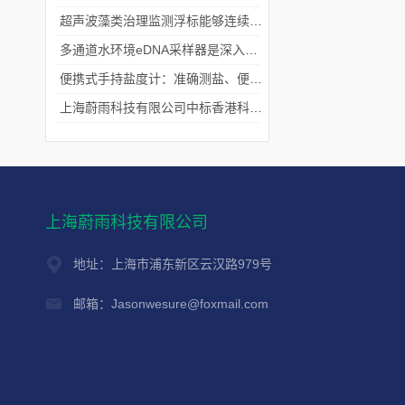
超声波藻类治理监测浮标能够连续监测水温、pH值等多个指标
多通道水环境eDNA采样器是深入水域探寻生物踪迹的“基因探测器”
便携式手持盐度计：准确测盐、便捷好用的水质“小标尺”
上海蔚雨科技有限公司中标香港科技大学《科研用定向扬声器及定向音响项目》
上海蔚雨科技有限公司
地址：上海市浦东新区云汉路979号
邮箱：Jasonwesure@foxmail.com