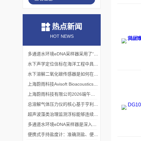
热点新闻
HOT NEWS
多通道水环境eDNA采样器采用了“采样-分析”一体化设计
水下声学定位信标在海洋工程中具有重要的实用价值
水下溶解二氧化碳传感器是如何在水下环境中工作的？
上海蔚雨科技Avisoft Bioacoustics浙江大学植物超声研究
上海蔚雨科技有限公司2026端午节放假通知
总溶解气体压力仪的核心基于亨利定律
超声波藻类治理监测浮标能够连续监测水温、pH值等多个指标
多通道水环境eDNA采样器是深入水域探寻生物踪迹的“基因探测器”
便携式手持盐度计：准确测盐、便捷好用的水质“小标尺”