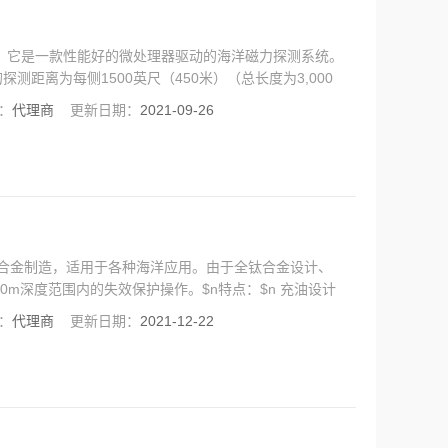
质子磁力仪。它是一款性能好的微处理器驱动的海洋磁力探测系统。
的探测距离为每侧1500英尺（450米）（总长度为3,000
Proton-5也是定位各种较小目标的理想选择，如管道，
：
代理商
更新日期：
2021-09-26
载的钛合金制造，适用于各种海洋应用。由于全钛合金设计、
0m深度范围内的失效保护操作。$n特点：$n 充油设计
放，从而确保了锚系系统在各种环境下设置高涡流环境下的
：
代理商
更新日期：
2021-12-22