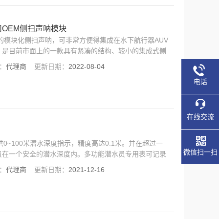
rint公司OEM侧扫声呐模块
新推出的模块化侧扫声呐，可非常方便得集成在水下航行器AUV
，是目前市面上的一款具有紧凑的结构、较小的集成式侧
用于小于30米深浅水水域进行调查或搜救。尤其适用于
：
代理商
更新日期：
2022-08-04
搜索及水下救援等水较浑浊的情况。
电话
在线交流
0~100米潜水深度指示，精度高达0.1米。并在超过一
微信扫一扫
员在一个安全的潜水深度内。多功能潜水员专用表可记录
无论何时，潜水眼都可知道当前的下潜时间及到达的最深
：
代理商
更新日期：
2021-12-16