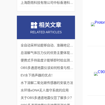
上海蔚雨科技有限公司中标香港科技大学《科研用定向扬声器及定向音响项目》
相关文章
RELATED ARTICLES
全自动采样站能够自动、准确地记录采样过程
总溶解气体压力仪的优势主要体现在这些方面！
便携式手持盐度计能够即时给出测量结果
OBS多通道地震仪该如何检查与校准？
EV水下扬声器的优点！
水下溶解二氧化碳传感器的安装方法
​水环境eDNA无人值守系统的应用
关于OBS多通道地震仪您了解多少？