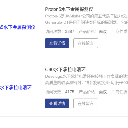
Proton5水下金属探测仪
Proton-5是JW-fisher公司的第五代
Generule-DT是用于钢铁类目标的探测器。它
英尺），可让您快速，全面地搜索广阔的区域。 
访问次数：
3387
产品价格：
面议
厂商性质
锚，链，加农炮，疏浚设备等。
查看详情
在线留言
C90水下承拉电滑环
Develogic水下承拉电滑环由较强工作负
高质量的轴承和密封，锚系旋转接头适用于600
和*的压力平衡系统确保了自由旋转和扭矩释
访问次数：
4175
产品价格：
面议
厂商性质
缠绕。工作负载根据需要配置， 300kN。
查看详情
在线留言