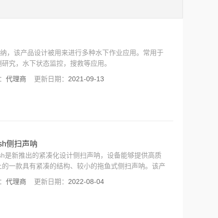
像声纳，该产品设计被用来进行多种水下作业应用。常用于
测研究，水下状态监控，搜救等应用。
：
代理商
更新日期：
2021-09-13
rfish侧扫声呐
2/starfish是新推出的紧凑化设计侧扫声呐，设备能够提供高质
上的一款具有紧凑的结构、较小的拖鱼式侧扫声呐。该产
米深浅水水域进行调查或搜救。尤其适用于港口安全搜
：
代理商
更新日期：
2022-08-04
救援等水较浑浊的情况。