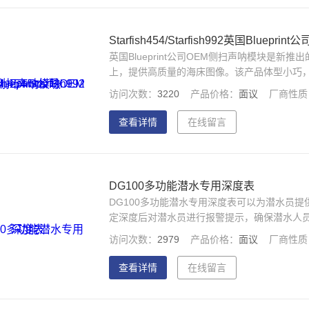
Starfish454/Starfish992英国Bluep
英国Blueprint公司OEM侧扫声呐模块是
上，提供高质量的海床图像。该产品体型小巧
扫声呐。该产品操作简便，可实现单人操作，适
访问次数：
3220
产品价格：
面议
厂商性质
港口安全搜索、测绘、内和湖泊水下调查、船
查看详情
在线留言
DG100多功能潜水专用深度表
DG100多功能潜水专用深度表可以为潜水员提供
定深度后对潜水员进行报警提示，确保潜水人
潜水员的潜水停留时间及水面停留时间，因此
访问次数：
2979
产品价格：
面议
厂商性质
深度等信息。
查看详情
在线留言