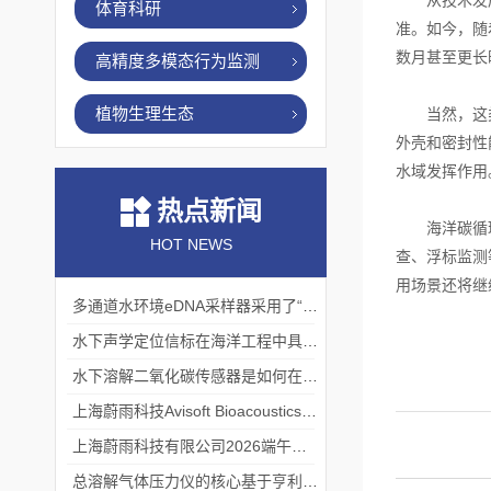
从技术发展角
体育科研
准。如今，随
数月甚至更长
高精度多模态行为监测
植物生理生态
当然，这类传
外壳和密封性
水域发挥作用
热点新闻
海洋碳循环的
HOT NEWS
查、浮标监测
用场景还将继
多通道水环境eDNA采样器采用了“采样-分析”一体化设计
水下声学定位信标在海洋工程中具有重要的实用价值
水下溶解二氧化碳传感器是如何在水下环境中工作的？
上海蔚雨科技Avisoft Bioacoustics浙江大学植物超声研究
上海蔚雨科技有限公司2026端午节放假通知
总溶解气体压力仪的核心基于亨利定律