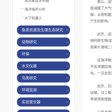
高灵敏度水听器
那么，这种传
程减缓了大气
海洋噪声分析
据，从而构建
水下机器人
产生的影响。
鱼类资源及生理生态研究
此外，这类传
响钙质生物(
动物研究
到某片海域二
环保
在海洋碳封存
水文仪器
不会泄漏回海
化。一旦出现
鸟类研究
此外，在海水
环境监测
化碳，当二氧
率或增氧措施
实验室仪器