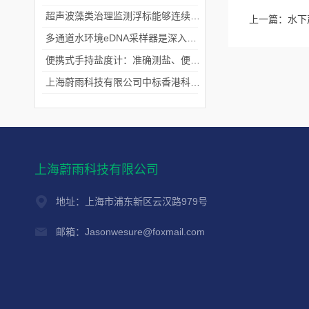
超声波藻类治理监测浮标能够连续监测水温、pH值等多个指标
上一篇：
水下
多通道水环境eDNA采样器是深入水域探寻生物踪迹的“基因探测器”
便携式手持盐度计：准确测盐、便捷好用的水质“小标尺”
上海蔚雨科技有限公司中标香港科技大学《科研用定向扬声器及定向音响项目》
上海蔚雨科技有限公司
地址：上海市浦东新区云汉路979号
邮箱：Jasonwesure@foxmail.com