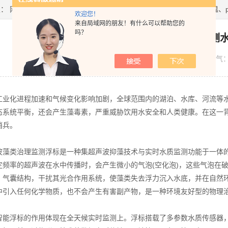
置：
网站首页
>
新闻资讯
> 超声波藻类治理监测浮标能够连续监测水温、
欢迎您！
来自局域网的朋友！有什么可以帮助您的
吗？
超声波藻类治理监测浮标能够连续监测水
发布日期：
2026-04-02
浏览人气
化进程加速和气候变化影响加剧，全球范围内的湖泊、水库、河流等水
态系统平衡，还会产生藻毒素，严重威胁饮用水安全和人类健康。在这一
哨兵。
类治理监测浮标是一种集超声波抑藻技术与实时水质监测功能于一体的
定频率的超声波在水中传播时，会产生微小的气泡(空化泡)，这些气泡在
、气囊结构，干扰其光合作用系统，使藻类失去浮力沉入水底，并在自然
中引入任何化学物质，也不会产生有害副产物，是一种环境友好型的物理
浮标的作用体现在全天候实时监测上。浮标搭载了多参数水质传感器，能