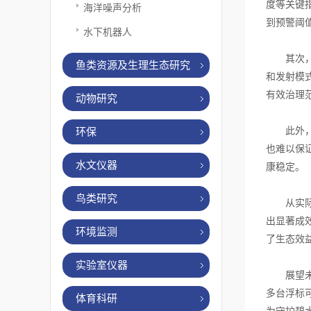
度等关键
海洋噪声分析
到预警阈
水下机器人
其次，超
鱼类资源及生理生态研究
和发射模
有效治理
动物研究
此外，这
环保
也难以保
水文仪器
康稳定。
鸟类研究
从实际应
出显著成
环境监测
了生态效
实验室仪器
展望未来
多台浮标
体育科研