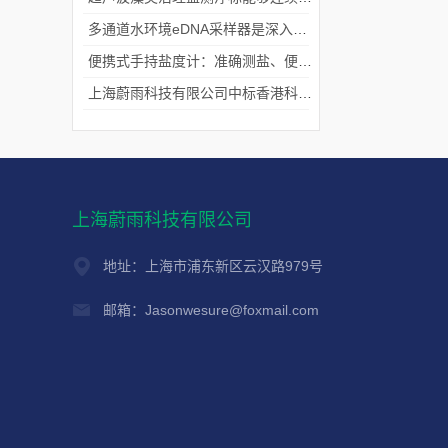
多通道水环境eDNA采样器是深入水域探寻生物踪迹的“基因探测器”
便携式手持盐度计：准确测盐、便捷好用的水质“小标尺”
上海蔚雨科技有限公司中标香港科技大学《科研用定向扬声器及定向音响项目》
上海蔚雨科技有限公司
地址：上海市浦东新区云汉路979号
邮箱：Jasonwesure@foxmail.com