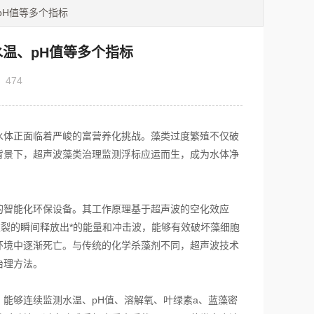
pH值等多个指标
温、pH值等多个指标
：
474
体正面临着严峻的富营养化挑战。藻类过度繁殖不仅破
背景下，超声波藻类治理监测浮标应运而生，成为水体净
智能化环保设备。其工作原理基于超声波的空化效应
破裂的瞬间释放出*的能量和冲击波，能够有效破坏藻细胞
环境中逐渐死亡。与传统的化学杀藻剂不同，超声波技术
治理方法。
够连续监测水温、pH值、溶解氧、叶绿素a、蓝藻密