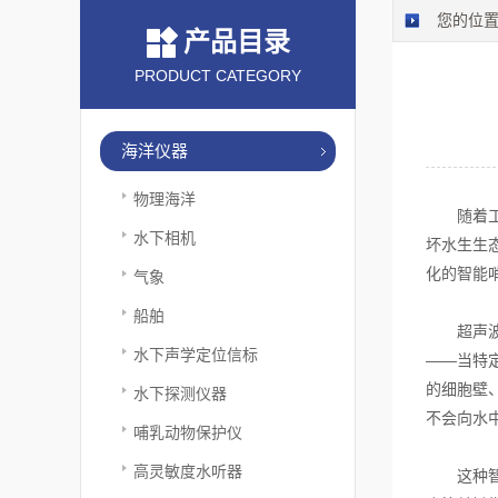
您的位
产品目录
PRODUCT CATEGORY
海洋仪器
物理海洋
随着工业
水下相机
坏水生生
化的智能
气象
船舶
超声波藻
水下声学定位信标
——当特
的细胞壁
水下探测仪器
不会向水
哺乳动物保护仪
高灵敏度水听器
这种智能