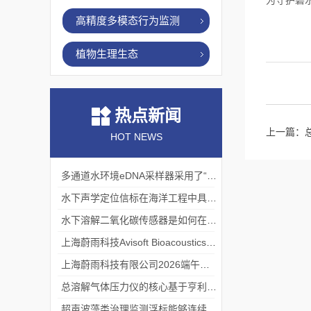
为守护碧
高精度多模态行为监测
植物生理生态
热点新闻
上一篇：
HOT NEWS
多通道水环境eDNA采样器采用了“采样-分析”一体化设计
水下声学定位信标在海洋工程中具有重要的实用价值
水下溶解二氧化碳传感器是如何在水下环境中工作的？
上海蔚雨科技Avisoft Bioacoustics浙江大学植物超声研究
上海蔚雨科技有限公司2026端午节放假通知
总溶解气体压力仪的核心基于亨利定律
超声波藻类治理监测浮标能够连续监测水温、pH值等多个指标