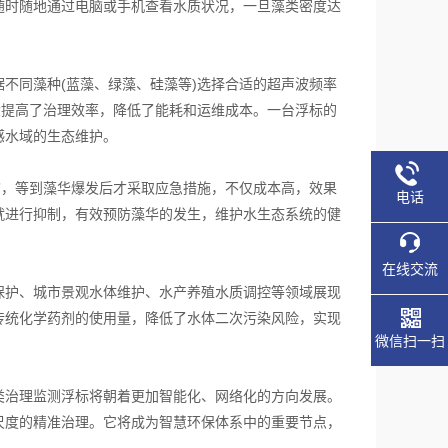
随时随地通过电脑或手机查看水质状况，一旦藻类密度达
同藻种(蓝藻、绿藻、硅藻等)选择合适的超声波频率
大提高了治理效率，降低了能耗和运维成本。一台浮标的
感水域的生态维护。
，等到藻华爆发后才采取应急措施，不仅成本高，效果
电话
就进行抑制，有效预防藻华的发生，维护水生态系统的健
在线交流
护、城市景观水体维护、水产养殖水质调控等领域展现
传统化学药剂的使用量，降低了水体二次污染风险，实现
微信扫一扫
治理监测浮标将朝着更加智能化、网络化的方向发展。
尺度的精准治理。它将成为智慧环保体系中的重要节点，