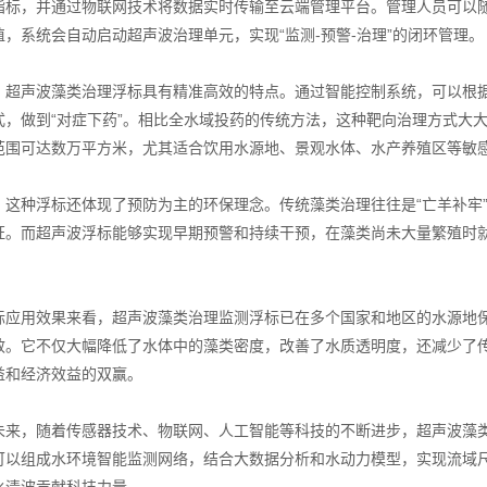
指标，并通过物联网技术将数据实时传输至云端管理平台。管理人员可以
值，系统会自动启动超声波治理单元，实现“监测-预警-治理”的闭环管理。
声波藻类治理浮标具有精准高效的特点。通过智能控制系统，可以根据不
式，做到“对症下药”。相比全水域投药的传统方法，这种靶向治理方式大
范围可达数万平方米，尤其适合饮用水源地、景观水体、水产养殖区等敏
种浮标还体现了预防为主的环保理念。传统藻类治理往往是“亡羊补牢”
证。而超声波浮标能够实现早期预警和持续干预，在藻类尚未大量繁殖时
用效果来看，超声波藻类治理监测浮标已在多个国家和地区的水源地保
效。它不仅大幅降低了水体中的藻类密度，改善了水质透明度，还减少了
益和经济效益的双赢。
，随着传感器技术、物联网、人工智能等科技的不断进步，超声波藻类
可以组成水环境智能监测网络，结合大数据分析和水动力模型，实现流域