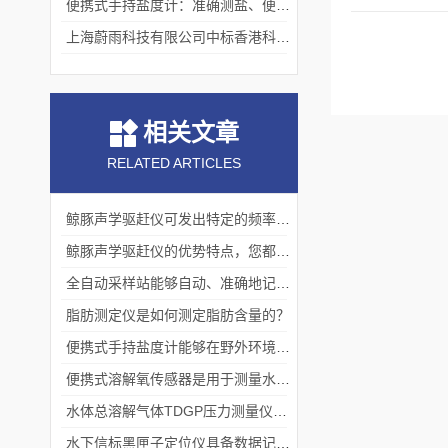
便携式手持盐度计：准确测盐、便捷好用的水质“小标尺”
上海蔚雨科技有限公司中标香港科技大学《科研用定向扬声器及定向音响项目》
相关文章
RELATED ARTICLES
鲸豚声学驱赶仪可发出特定的频率和不同强度的声波
鲸豚声学驱赶仪的优势特点，您都知道吗？
全自动采样站能够自动、准确地记录采样过程
脂肪测定仪是如何测定脂肪含量的？
便携式手持盐度计能够在野外环境中进行水质监测和采样
便携式溶解氧传感器是用于测量水体中溶解氧含量的仪器
水体总溶解气体TDGP压力测量仪器—鱼类生态研究
水下信标黑匣子定位仪具备数据记录与处理功能