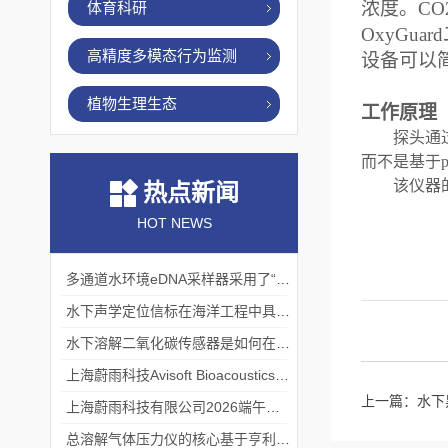
浓度。
CO
体育科研
OxyGuard
高精度多模态行为监测
设备
可以
植物生理生态
工作原理
探头通
而
不是基于
该仪器
热点新闻
HOT NEWS
多通道水环境eDNA采样器采用了“采样-分析”一体化设计
水下声学定位信标在海洋工程中具有重要的实用价值
水下溶解二氧化碳传感器是如何在水下环境中工作的？
上海蔚雨科技Avisoft Bioacoustics浙江大学植物超声研究
上一篇：
水下
上海蔚雨科技有限公司2026端午节放假通知
总溶解气体压力仪的核心基于亨利定律