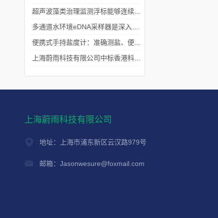
超声波藻类治理监测浮标能够连续监测水温、pH值等多个指标
多通道水环境eDNA采样器是深入水域探寻生物踪迹的“基因探测器”
便携式手持盐度计：准确测盐、便捷好用的水质“小标尺”
上海蔚雨科技有限公司中标香港科技大学《科研用定向扬声器及定向音响项目》
上海蔚雨科技有限公司
地址：上海市浦东新区云汉路979号
邮箱：Jasonwesure@foxmail.com