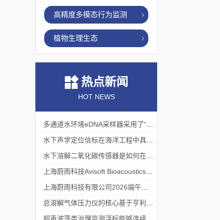
高精度多模态行为监测
植物生理生态
热点新闻
HOT NEWS
多通道水环境eDNA采样器采用了“采样-分析”一体化设计
水下声学定位信标在海洋工程中具有重要的实用价值
水下溶解二氧化碳传感器是如何在水下环境中工作的？
上海蔚雨科技Avisoft Bioacoustics浙江大学植物超声研究
上海蔚雨科技有限公司2026端午节放假通知
总溶解气体压力仪的核心基于亨利定律
超声波藻类治理监测浮标能够连续监测水温、pH值等多个指标