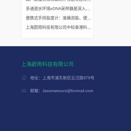
多通道水环境eDNA采样器是深入水域探寻生物踪迹的“基因探测器”
便携式手持盐度计：准确测盐、便捷好用的水质“小标尺”
上海蔚雨科技有限公司中标香港科技大学《科研用定向扬声器及定向音响项目》
上海蔚雨科技有限公司
地址：上海市浦东新区云汉路979号
邮箱：Jasonwesure@foxmail.com