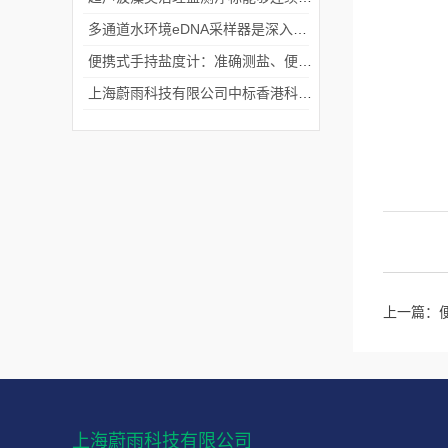
多通道水环境eDNA采样器是深入水域探寻生物踪迹的“基因探测器”
便携式手持盐度计：准确测盐、便捷好用的水质“小标尺”
上海蔚雨科技有限公司中标香港科技大学《科研用定向扬声器及定向音响项目》
上一篇：
上海蔚雨科技有限公司