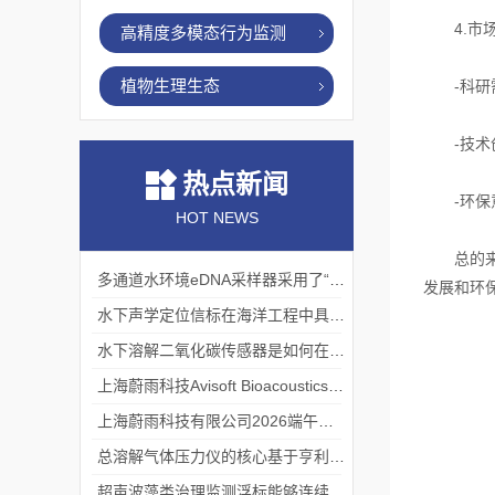
4.市场
高精度多模态行为监测
植物生理生态
-科研需
-技术创
热点新闻
-环保意
HOT NEWS
总的来
多通道水环境eDNA采样器采用了“采样-分析”一体化设计
发展和环
水下声学定位信标在海洋工程中具有重要的实用价值
水下溶解二氧化碳传感器是如何在水下环境中工作的？
上海蔚雨科技Avisoft Bioacoustics浙江大学植物超声研究
上海蔚雨科技有限公司2026端午节放假通知
总溶解气体压力仪的核心基于亨利定律
超声波藻类治理监测浮标能够连续监测水温、pH值等多个指标