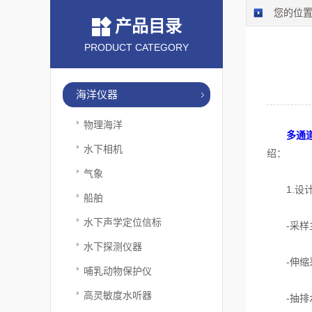
您的位
产品目录
PRODUCT CATEGORY
海洋仪器
物理海洋
多通
水下相机
绍：
气象
1.设计
船舶
水下声学定位信标
-采样主
水下探测仪器
-伸缩采
哺乳动物保护仪
高灵敏度水听器
-抽排水