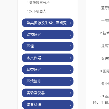
海洋噪声分析
-蓝牙遥
水下机器人
-一次性
鱼类资源及生理生态研究
2.技术
动物研究
-提高采
环保
水文仪器
-促进技
鸟类研究
3.国际
环境监测
-专业设
实验室仪器
-创新系
险，并加
体育科研