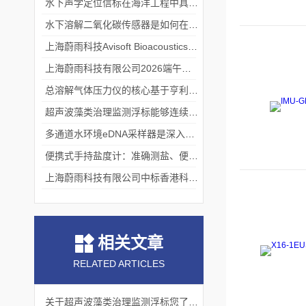
水下声学定位信标在海洋工程中具有重要的实用价值
水下溶解二氧化碳传感器是如何在水下环境中工作的？
上海蔚雨科技Avisoft Bioacoustics浙江大学植物超声研究
上海蔚雨科技有限公司2026端午节放假通知
总溶解气体压力仪的核心基于亨利定律
超声波藻类治理监测浮标能够连续监测水温、pH值等多个指标
多通道水环境eDNA采样器是深入水域探寻生物踪迹的“基因探测器”
便携式手持盐度计：准确测盐、便捷好用的水质“小标尺”
上海蔚雨科技有限公司中标香港科技大学《科研用定向扬声器及定向音响项目》
相关文章
RELATED ARTICLES
关于超声波藻类治理监测浮标您了解多少？