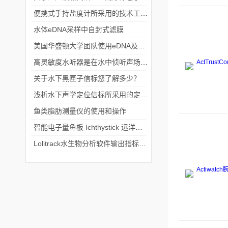
便携式手持盐度计所采用的技术工艺介绍
水体eDNA采样中自封式滤膜
美国华盛顿大学团队使用eDNA及PCR技术寻找保护动物斑鳖
高灵敏度水听器是在水中侦听声场信号的仪器
关于水下黑匣子信标您了解多少？
浅析水下声学定位信标所采用的定位方法
鱼类脂肪测量仪的使用和操作
智能电子量鱼板 Ichthystick 远洋渔业科考应用案例
Lolitrack水生物分析软件输出指标释义