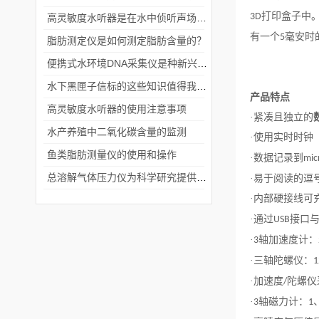
打印盒子中
3D
高灵敏度水听器是在水中侦听声场信号的仪器
有一个
毫安时
5
脂肪测定仪是如何测定脂肪含量的？
便携式水环境DNA采集仪是种新兴的环境监测工具
水下黑匣子信标的这些知识值得我们学习
产品特点
高灵敏度水听器的使用注意事项
·紧凑且独立的
水产养殖中二氧化碳含量的监测
·使用实时时钟
鱼类脂肪测量仪的使用和操作
·数据记录到
mic
总溶解气体压力仪为科学研究提供了数据支持
·易于阅读的逗
·内部硬接线可
·通过
接口
USB
·
轴加速度计：
3
·三轴陀螺仪：
1
·加速度
陀螺仪
/
·
轴磁力计：
3
1