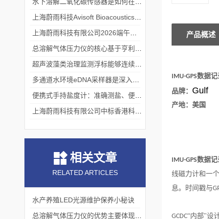
水下溶解二氧化碳传感器是如何在水下环境中工作的？
上海蔚雨科技Avisoft Bioacoustics浙江大学植物超声研究
上海蔚雨科技有限公司2026端午节放假通知
产品概述
总溶解气体压力仪的核心基于亨利定律
超声波藻类治理监测浮标能够连续监测水温、pH值等多个指标
数据记
IMU-GPS
多通道水环境eDNA采样器是深入水域探寻生物踪迹的“基因探测器”
Gulf
品牌：
便携式手持盐度计：准确测盐、便捷好用的水质“小标尺”
产地：美国
上海蔚雨科技有限公司中标香港科技大学《科研用定向扬声器及定向音响项目》
相关文章
数据记
IMU-GPS
RELATED ARTICLES
线磁力计和一
息。时间戳与
G
水产养殖LED光源维护保养小秘诀
总溶解气体压力仪的优势主要体现在这些方面！
“内部"设
GCDC