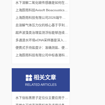
水下溶解二氧化碳传感器是如何在水下环境中工作的？
上海蔚雨科技Avisoft Bioacoustics浙江大学植物超声研究
上海蔚雨科技有限公司2026端午节放假通知
总溶解气体压力仪的核心基于亨利定律
超声波藻类治理监测浮标能够连续监测水温、pH值等多个指标
多通道水环境eDNA采样器是深入水域探寻生物踪迹的“基因探测器”
便携式手持盐度计：准确测盐、便捷好用的水质“小标尺”
上海蔚雨科技有限公司中标香港科技大学《科研用定向扬声器及定向音响项目》
相关文章
RELATED ARTICLES
水下信标黑匣子定位仪主要应用于以下领域