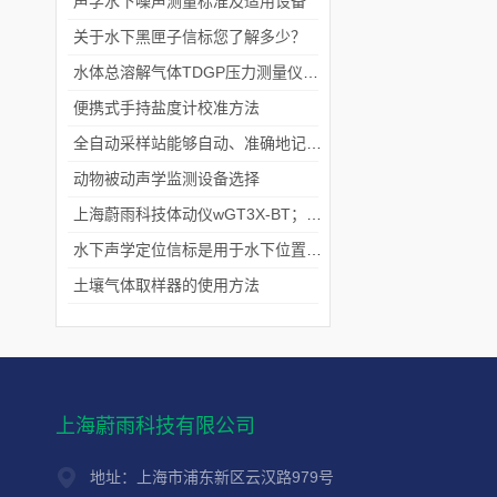
声学水下噪声测量标准及适用设备
关于水下黑匣子信标您了解多少？
水体总溶解气体TDGP压力测量仪器—鱼类生态研究
便携式手持盐度计校准方法
全自动采样站能够自动、准确地记录采样过程
动物被动声学监测设备选择
上海蔚雨科技体动仪wGT3X-BT；GT9X助力运动及睡眠研究
水下声学定位信标是用于水下位置定位的设备
土壤气体取样器的使用方法
上海蔚雨科技有限公司
地址：上海市浦东新区云汉路979号