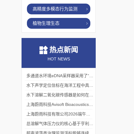
高精度多模态行为监测
植物生理生态
热点新闻
HOT NEWS
多通道水环境eDNA采样器采用了“采样-分析”一体化设计
水下声学定位信标在海洋工程中具有重要的实用价值
水下溶解二氧化碳传感器是如何在水下环境中工作的？
上海蔚雨科技Avisoft Bioacoustics浙江大学植物超声研究
上海蔚雨科技有限公司2026端午节放假通知
总溶解气体压力仪的核心基于亨利定律
超声波藻类治理监测浮标能够连续监测水温、pH值等多个指标