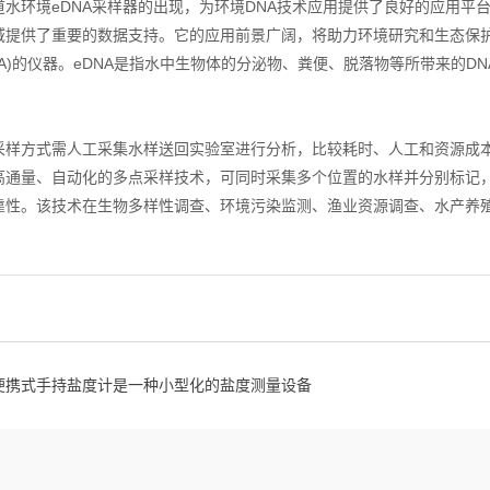
环境eDNA采样器的出现，为环境DNA技术应用提供了良好的应用平
域提供了重要的数据支持。它的应用前景广阔，将助力环境研究和生态保
DNA)的仪器。eDNA是指水中生物体的分泌物、粪便、脱落物等所带来的
方式需人工采集水样送回实验室进行分析，比较耗时、人工和资源成本高
高通量、自动化的多点采样技术，可同时采集多个位置的水样并分别标记
靠性。该技术在生物多样性调查、环境污染监测、渔业资源调查、水产养
便携式手持盐度计是一种小型化的盐度测量设备