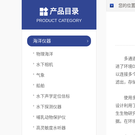
您的位
产品目录
PRODUCT CATEGORY
海洋仪器
物理海洋
多通道水
水下相机
进了环境
以连接多
气象
滤出，存
船舶
水下声学定位信标
使用多通
设计利用
水下探测仪器
生生物研
哺乳动物保护仪
据。在环
高灵敏度水听器