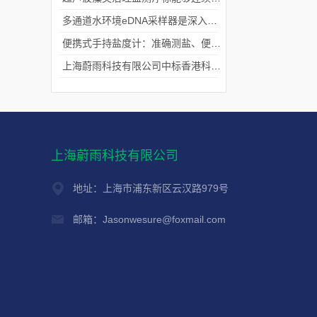
多通道水环境eDNA采样器是深入水域探寻生物踪迹的“基因探测器”
便携式手持盐度计：准确测盐、便捷好用的水质“小标尺”
上海蔚雨科技有限公司中标香港科技大学《科研用定向扬声器及定向音响项目》
上海蔚雨科技有限公司
地址：上海市浦东新区云汉路979号
邮箱：Jasonwesure@foxmail.com