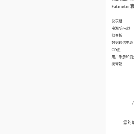
Fatmeter
仪表组
电源
/
充电器
检查板
数据通信电缆
CD
盘
用户手册和测
携带箱
您的