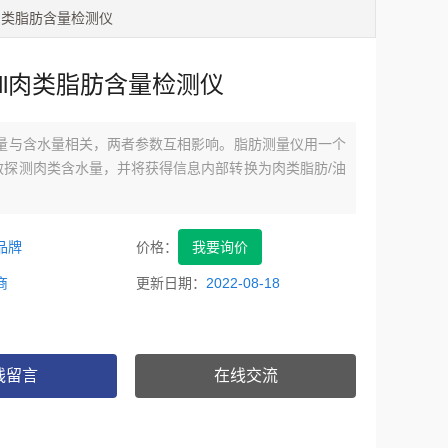
ell肉类脂肪含量检测仪
tell肉类脂肪含量检测仪
含量与含水量相关，两者参数互相影响。脂肪测量仪用一个
敏探测肉类含水量，并将获得信息内部转换为肉类脂肪/油
。
l肉类脂肪含量检测仪源自位于苏格兰Aberdeen的 MAFF’s
究站，他们起初对大量种类繁多的鱼及家禽进行研究，许多研
品牌
价格：
我要询价
脂肪测量仪进行，这种仪器也被科学家们带着进行各种检
商
更新日期：
2022-08-18
线留言
在线交流