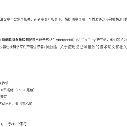
油含量与含水量相关，两者参数互相影响。脂肪测量仪用一个微波传送带灵敏探测肉
tell肉类脂肪含量检测仪
源自位于苏格兰
Aberdeen
的
MAFF’s Torry
研究站，他们起初对
各种检测。关于使用脂肪测量仪的技术论文和相
仪器也被科学家们带着进行
带传输
0
千兆赫（
+/ - 20
兆赫）
2
毫瓦
锈钢材料，聚四氟乙烯
D
，
2
行
x12
个字符