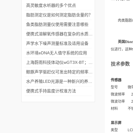
高灵敏度水听器的多个优点
脂肪测定仪是如何测定脂肪含量的？
肉类脂肪
/
鱼类脂肪测量仪使用需要注意哪些
便携式溶解氧传感器在复杂的水质条件下仍能准确测量
英国Dis
声学水下噪声测量标准及适用设备
仪进行，这种
​水环境eDNA无人值守系统的应用
上海蔚雨科技体动仪wGT3X-BT；GT9X助力运动及睡眠研究
技术参数
鲸豚声学驱赶仪可发出特定的频率和不同强度的声波
传感器
水产养殖LED光源是一种新兴的养殖照明技术
型号
微
便携式手持盐度计校准方法
微波频率
2.
微波功率
材料
不
显示屏
类型
LC