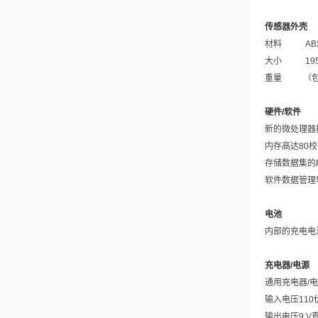
传感器外壳
材料
AB
大小
19
重量
（
硬件
/
软件
新的微处理器
内存高达
80
校
存储数据集的
软件数据管理
电池
内部的充电电
充电器
/
电源
通用充电器
/
电
输入电压
110
输出电压
9 V