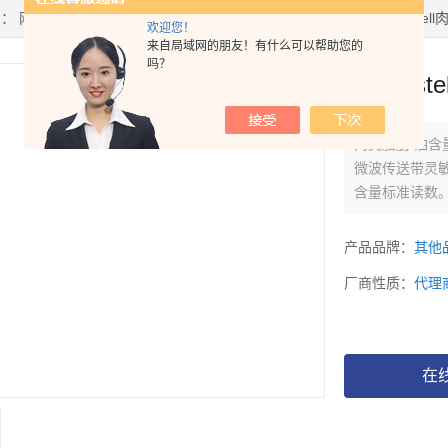
置：
网站首页
>
产品中心
>
动物研究
>
动物生理
> MFM-992英国Dist
欢迎您！
来自局域网的朋友！有什么可以帮助您的
吗？
英国Dis
肉类脂肪/油
微波传送带灵
含量标准读数
英国Distel
Torry 研
产品品牌：
其他
究课题都使用
厂商性质：
代理
测。
在