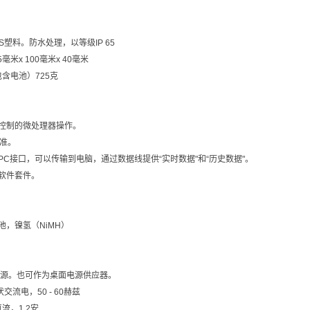
S
塑料。防水处理，以等级
IP 65
5
毫米
x 100
毫米
x 40
毫米
包含电池）
725
克
控制的微处理器操作。
准。
PC
接口，可以传输到电脑，通过数据线提供
“
实时数据
"
和
“
历史数据
"
。
软件套件。
池，镍氢（
NiMH
）
源。也可作为桌面电源供应器。
伏交流电，
50 - 60
赫兹
直流，
1.2
安