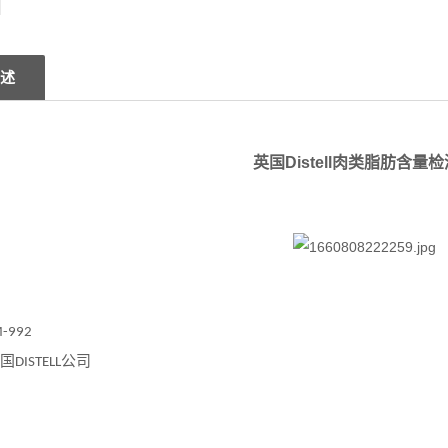
述
英国Distell肉类脂肪含量
-992
国
公司
DISTELL