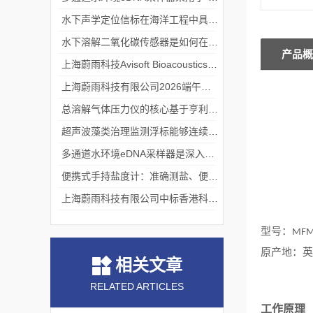
水下声学定位信标在海洋工程中具有重要的实用价值
水下溶解二氧化碳传感器是如何在水下环境中工作的？
产品概
上海蔚雨科技Avisoft Bioacoustics浙江大学植物超声研究
上海蔚雨科技有限公司2026端午节放假通知
总溶解气体压力仪的核心基于亨利定律
超声波藻类治理监测浮标能够连续监测水温、pH值等多个指标
多通道水环境eDNA采样器是深入水域探寻生物踪迹的“基因探测器”
便携式手持盐度计：准确测盐、便捷好用的水质“小标尺”
上海蔚雨科技有限公司中标香港科技大学《科研用定向扬声器及定向音响项目》
型号：
MFM
原产地：英
相关文章
RELATED ARTICLES
工作原理