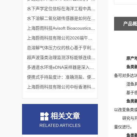
水下声学定位信标在海洋工程中具有重要的实用价值
水下溶解二氧化碳传感器是如何在水下环境中工作的？
产品概
上海蔚雨科技Avisoft Bioacoustics浙江大学植物超声研究
上海蔚雨科技有限公司2026端午节放假通知
总溶解气体压力仪的核心基于亨利定律
超声波藻类治理监测浮标能够连续监测水温、pH值等多个指标
原产
鱼类
多通道水环境eDNA采样器是深入水域探寻生物踪迹的“基因探测器”
备可对多达
1
便携式手持盐度计：准确测盐、便捷好用的水质“小标尺”
湿鱼
上海蔚雨科技有限公司中标香港科技大学《科研用定向扬声器及定向音响项目》
基于
鱼类
以
改变鱼类
相关文章
研究与
RELATED ARTICLES
量仪进行
。
鱼类