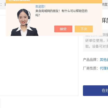
置：
网站首页
>
产品中心
>
动物研究
>
动物生理
> Torrymeter鱼类新
欢迎您！
来自局域网的朋友！有什么可以帮助您的
吗？
鱼类新鲜
鱼类新鲜度测
研单位使用，
取。设备可对
需损坏鱼类，
据。
产品品牌：
其他
厂商性质：
代理
在