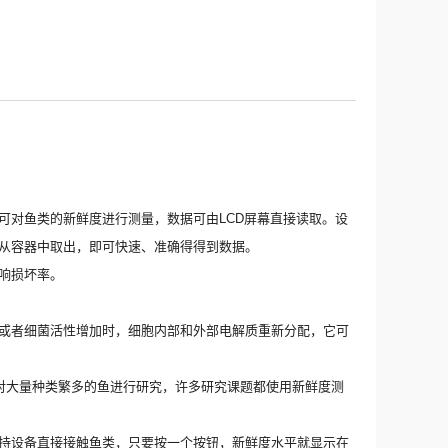
可对鱼类的新鲜度进行测量，数据可由
LCD
屏幕直接读取。设
从容器中取出，即可快速、准确得得到数据。
响损坏率。
或者细菌活性增加时，细胞内部和外部电解质重新分配，它
可
对大量种类繁多的鱼进行研究，许多研究课题都使用新鲜度测
持设备直接接触鱼类，只要按一个按钮，新鲜度水平就显示在