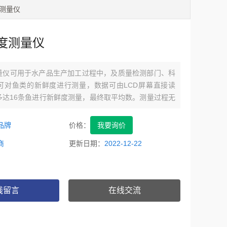
鲜度测量仪
度测量仪
量仪可用于水产品生产加工过程中，及质量检测部门、科
可对鱼类的新鲜度进行测量，数据可由LCD屏幕直接读
多达16条鱼进行新鲜度测量，最终取平均数。测量过程无
也无需将样品从容器中取出，即可快速、准确得得到数
品牌
价格：
我要询价
商
更新日期：
2022-12-22
线留言
在线交流