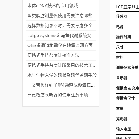
水体eDNA技术的应用领域
LCD
显示器
鱼类脂肪测量仪使用需要注意哪些
传感器
选择数据记录器时，需要考虑多个因素
电源
Loligo systems斑马鱼代谢系统安装调试
操作时期
OBS多通道地震仪在地震监测方面有着广泛的应用
尺寸
便携式手持盐度计校准方法
材料
便携式手持盐度计所采用的技术工艺介绍
测量仪本身重
水生生物入侵的现状及现代监测手段
显示器
一文带您详细了解4通道宽频海底地震仪
便携盒
&
充
高灵敏度水听器的使用注意事项
便携盒尺寸
重量
充电器
输入电压