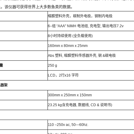
上。该仪器可获得世界上大多数鱼类的
数据
。
缩醛塑料外壳，碳制外电极，钢制内电极
6–
组
“AAA" NIMH
电池组
,
充电型
,
输出电压
7.2v
8
小时持续使用
(
全负载使用
)
160mm x 80mm x 25mm
Abs
塑料
,
缩醛塑料传感器外壳
,
钢
&
碳电极
量
250 g
LCD
，
2
行
x16
字符
电器架
300mm x 250mm x 150mm
23.25 kg
含充电器
,
数据线
, CD &
说明书
)
110 –250v ac, 50—60hz.