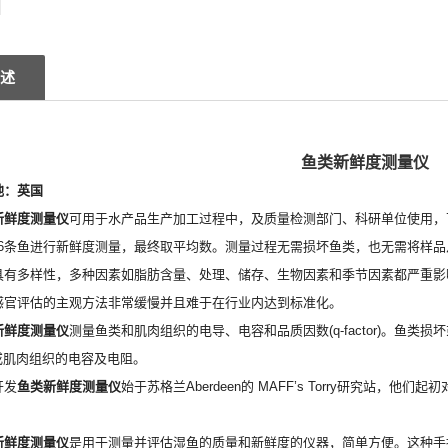
述
鱼类新鲜度测量仪
地：英国
新鲜度测量仪
可用于水产品生产加工过程中，及质量检测部门、科研单位使用，
6
条鱼进行新鲜度测量，最终取平均数。测量过程无需损坏鱼类，也无需将样品
具有多样性，多种因素如脂肪含量、处理、储存、生物因素和季节因素都严重影
感官评估的
主观
方法非常缓慢并且难于在行业内达到标准化。
新鲜度测量仪
测量鱼类和肌肉组织的电导、电容和品质因数
(q-factor)
。鱼类损坏
或肌肉组织的电容及电阻。
开发
鱼类新鲜度测量仪
始于苏格兰
Aberdeen
的
MAFF’s Torry
研究站，他们起初
新鲜度测量仪
是用于测量并评估湿鱼的质量和新鲜度的仪器，简单方便。这种手