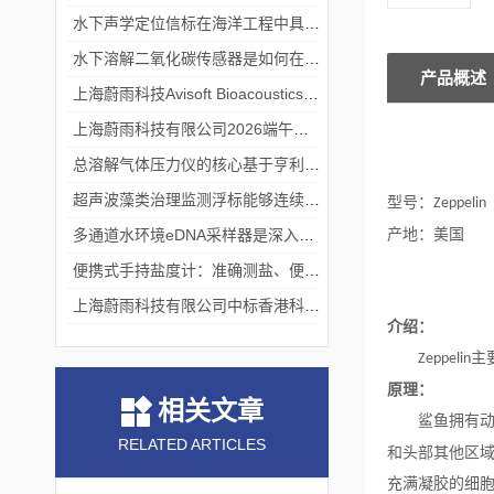
水下声学定位信标在海洋工程中具有重要的实用价值
水下溶解二氧化碳传感器是如何在水下环境中工作的？
产品概述
上海蔚雨科技Avisoft Bioacoustics浙江大学植物超声研究
上海蔚雨科技有限公司2026端午节放假通知
总溶解气体压力仪的核心基于亨利定律
超声波藻类治理监测浮标能够连续监测水温、pH值等多个指标
型号：
Zeppelin
多通道水环境eDNA采样器是深入水域探寻生物踪迹的“基因探测器”
产地：美国
便携式手持盐度计：准确测盐、便捷好用的水质“小标尺”
上海蔚雨科技有限公司中标香港科技大学《科研用定向扬声器及定向音响项目》
介绍：
主
Zeppelin
原理：
相关文章
鲨鱼拥有动
RELATED ARTICLES
和头部其他区
充满凝胶的细