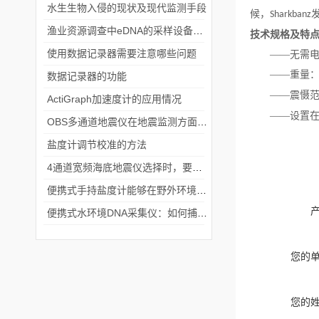
水生生物入侵的现状及现代监测手段
候，
Sharkbanz
渔业资源调查中eDNA的采样设备选择及PCR分析
技术规格及特
使用数据记录器需要注意哪些问题
——无需
——重量
数据记录器的功能
——震慑
ActiGraph加速度计的应用情况
——设置
OBS多通道地震仪在地震监测方面有着广泛的应用
盐度计调节校准的方法
4通道宽频海底地震仪选择时，要考虑的因素
便携式手持盐度计能够在野外环境中进行水质监测和采样
便携式水环境DNA采集仪：如何捕捉“水下基因”？
您的
您的