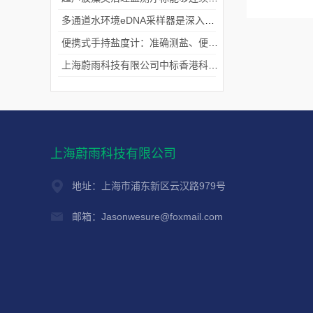
多通道水环境eDNA采样器是深入水域探寻生物踪迹的“基因探测器”
便携式手持盐度计：准确测盐、便捷好用的水质“小标尺”
上海蔚雨科技有限公司中标香港科技大学《科研用定向扬声器及定向音响项目》
上海蔚雨科技有限公司
地址：上海市浦东新区云汉路979号
邮箱：Jasonwesure@foxmail.com