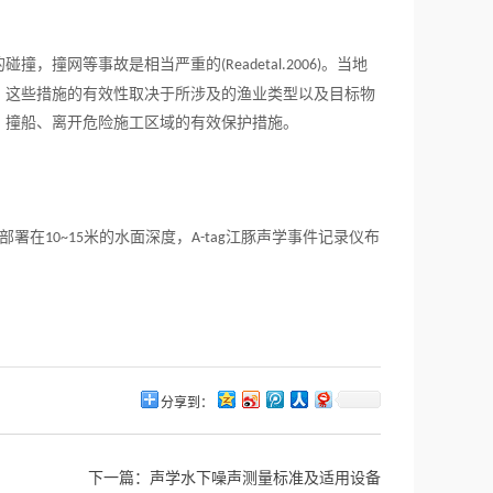
的碰撞，撞网等事故是相当严重的
。当地
(Readetal.2006)
。这些措施的有效性取决于所涉及的渔业类型以及目标物
、撞船、离开危险施工区域的有效保护措施。
部署在
米的水面深度，
江豚声学事件记录仪布
10~15
A-tag
分享到：
下一篇：
声学水下噪声测量标准及适用设备