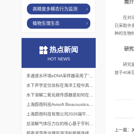
简介
高精度多模态行为监测
在对
植物生理生态
已采取许
种的生物
热点新闻
研究
HOT NEWS
研究
放于
米
40
多通道水环境eDNA采样器采用了“采样-分析”一体化设计
水下声学定位信标在海洋工程中具有重要的实用价值
水下溶解二氧化碳传感器是如何在水下环境中工作的？
上海蔚雨科技Avisoft Bioacoustics浙江大学植物超声研究
上海蔚雨科技有限公司2026端午节放假通知
总溶解气体压力仪的核心基于亨利定律
上一篇：
超声波藻类治理监测浮标能够连续监测水温、pH值等多个指标