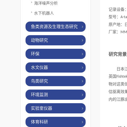
海洋噪声分析
记录设备
水下机器人
型号：
A-t
原产地：
鱼类资源及生理生态研究
厂家：
MM
动物研究
环保
研究背景
水文仪器
日本
英国
Fishte
鸟类研究
物对这类
估驱离效
环境监测
内的江豚
实验室仪器
体育科研