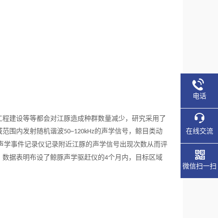
电话
工程建设等等都会对江豚造成种群数量减少，研究采用了
在线交流
域范围内发射随机谐波
的声学信号，鲸目类动
50~120kHz
声学事件记录仪
记录附近江豚的声学信号出现次数从而评
，数据表明布设了鲸豚声学驱赶仪的
个月内，目标区域
4
微信扫一扫