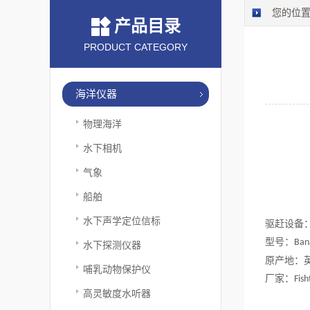
您的位
产品目录
PRODUCT CATEGORY
海洋仪器
物理海洋
水下相机
气象
船舶
水下声学定位信标
驱赶设备
型号：
Ban
水下探测仪器
原产地：
哺乳动物保护仪
厂家：
Fis
高灵敏度水听器