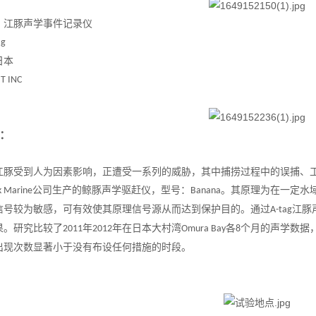
：
江豚声学事件记录仪
ag
日本
T INC
：
江豚受到人为因素影响，正遭受一系列的威胁，其中捕捞过程中的误捕、
公司生产的鲸豚声学驱赶仪，型号：
。其原理为在一定水
k Marine
Banana
信号较为敏感，可有效使其原理信号源从而达到保护目的。通过
江豚
A-tag
果。研究比较了
年
年在日本大村湾
各
个月的声学数据
2011
2012
Omura Bay
8
出现次数显著小于没有布设任何措施的时段。