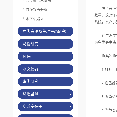
高灵敏度水听器
除了在渔业领
海洋噪声分析
数量。这对于
水下机器人
系统，水产养
鱼类资源及生理生态研究
在生态学方面
为鱼类是生态
动物研究
鱼类过鱼计
环保
水文仪器
1.打开，
鸟类研究
2.准备好
环境监测
3.将鱼类
实验室仪器
4.当鱼类通