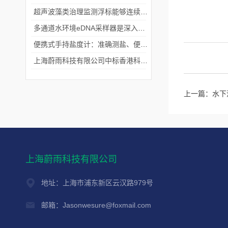
超声波藻类治理监测浮标能够连续监测水温、pH值等多个指标
多通道水环境eDNA采样器是深入水域探寻生物踪迹的“基因探测器”
便携式手持盐度计：准确测盐、便捷好用的水质“小标尺”
上海蔚雨科技有限公司中标香港科技大学《科研用定向扬声器及定向音响项目》
上一篇：
水下
上海蔚雨科技有限公司
地址：上海市浦东新区云汉路979号
邮箱：Jasonwesure@foxmail.com