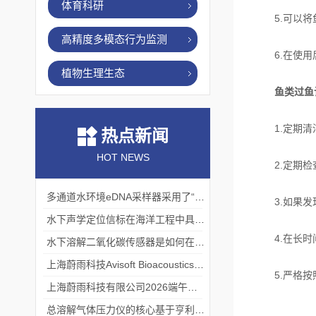
体育科研
5.可以将
高精度多模态行为监测
6.在使用
植物生理生态
鱼类过鱼
1.定期清
热点新闻
HOT NEWS
2.定期检
多通道水环境eDNA采样器采用了“采样-分析”一体化设计
3.如果发现
水下声学定位信标在海洋工程中具有重要的实用价值
4.在长时间
水下溶解二氧化碳传感器是如何在水下环境中工作的？
上海蔚雨科技Avisoft Bioacoustics浙江大学植物超声研究
5.严格按照
上海蔚雨科技有限公司2026端午节放假通知
总溶解气体压力仪的核心基于亨利定律