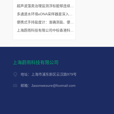
超声波藻类治理监测浮标能够连续监测水温、pH值等多个指标
多通道水环境eDNA采样器是深入水域探寻生物踪迹的“基因探测器”
便携式手持盐度计：准确测盐、便捷好用的水质“小标尺”
上海蔚雨科技有限公司中标香港科技大学《科研用定向扬声器及定向音响项目》
上海蔚雨科技有限公司
地址：上海市浦东新区云汉路979号
邮箱：Jasonwesure@foxmail.com