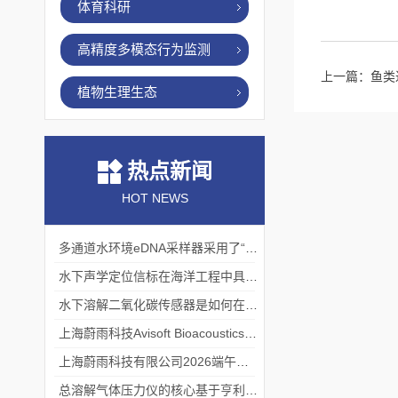
体育科研
高精度多模态行为监测
上一篇：
鱼类
植物生理生态
热点新闻
HOT NEWS
多通道水环境eDNA采样器采用了“采样-分析”一体化设计
水下声学定位信标在海洋工程中具有重要的实用价值
水下溶解二氧化碳传感器是如何在水下环境中工作的？
上海蔚雨科技Avisoft Bioacoustics浙江大学植物超声研究
上海蔚雨科技有限公司2026端午节放假通知
总溶解气体压力仪的核心基于亨利定律