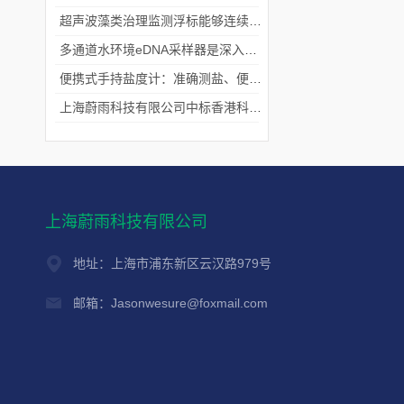
超声波藻类治理监测浮标能够连续监测水温、pH值等多个指标
多通道水环境eDNA采样器是深入水域探寻生物踪迹的“基因探测器”
便携式手持盐度计：准确测盐、便捷好用的水质“小标尺”
上海蔚雨科技有限公司中标香港科技大学《科研用定向扬声器及定向音响项目》
上海蔚雨科技有限公司
地址：上海市浦东新区云汉路979号
邮箱：Jasonwesure@foxmail.com