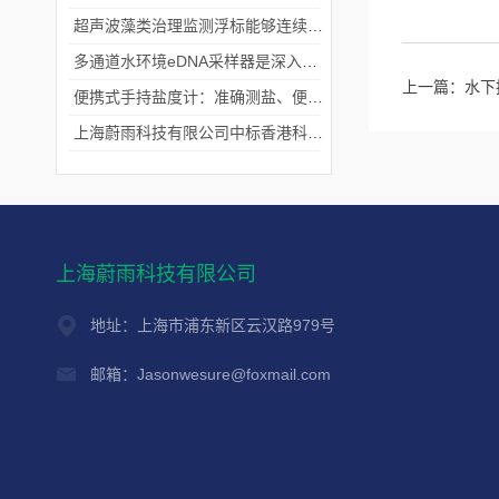
超声波藻类治理监测浮标能够连续监测水温、pH值等多个指标
多通道水环境eDNA采样器是深入水域探寻生物踪迹的“基因探测器”
上一篇：
水下
便携式手持盐度计：准确测盐、便捷好用的水质“小标尺”
上海蔚雨科技有限公司中标香港科技大学《科研用定向扬声器及定向音响项目》
上海蔚雨科技有限公司
地址：上海市浦东新区云汉路979号
邮箱：Jasonwesure@foxmail.com