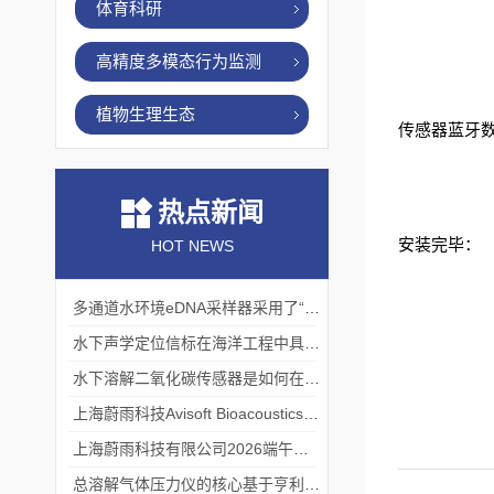
体育科研
高精度多模态行为监测
植物生理生态
传感器蓝牙
热点新闻
安装完毕：
HOT NEWS
多通道水环境eDNA采样器采用了“采样-分析”一体化设计
水下声学定位信标在海洋工程中具有重要的实用价值
水下溶解二氧化碳传感器是如何在水下环境中工作的？
上海蔚雨科技Avisoft Bioacoustics浙江大学植物超声研究
上海蔚雨科技有限公司2026端午节放假通知
总溶解气体压力仪的核心基于亨利定律