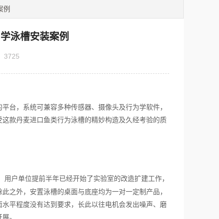
装案例
类行为学泳槽安装案例
：
3725
的平台，
系统可兼容多种传感器、摄像头及行为学软件，
受
这款丹麦进口鱼类行为泳槽的精妙构造及久经考验的质
，用户单位提前半年已经开始了实验室的改造扩建工作，
除此之外，安置泳槽的桌面与底座均为一对一定制产品，
面水平程度没有达到要求，长此以往电机会发出噪声、磨
开展。