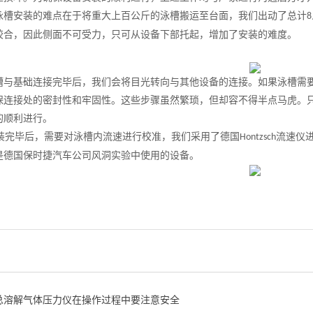
泳槽安装的难点在于将重大上百公斤的泳槽搬运至台面，我们出动了总计
8
胶合，因此侧面不可受力，只可从设备下部托起，增加了安装的难度。
槽与基础连接完毕后，我们会将目光转向与其他设备的连接。如果泳槽需
保连接处的密封性和牢固性。这些步骤虽然繁琐，但却容不得半点马虎。
的顺利进行。
装完毕后，需要对泳槽内流速进行校准，我们采用了德国
流速仪
Hontzsch
是德国保时捷汽车公司风洞实验中使用的设备。
总溶解气体压力仪在操作过程中要注意安全