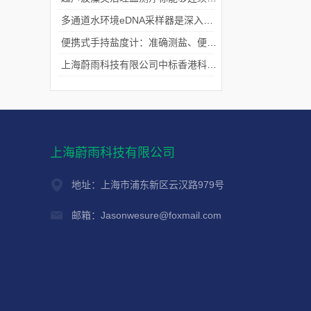
多通道水环境eDNA采样器是深入水域探寻生物踪迹的“基因探测器”
便携式手持盐度计：准确测盐、便捷好用的水质“小标尺”
上海蔚雨科技有限公司中标香港科技大学《科研用定向扬声器及定向音响项目》
上海蔚雨科技有限公司
地址：上海市浦东新区云汉路979号
邮箱：Jasonwesure@foxmail.com