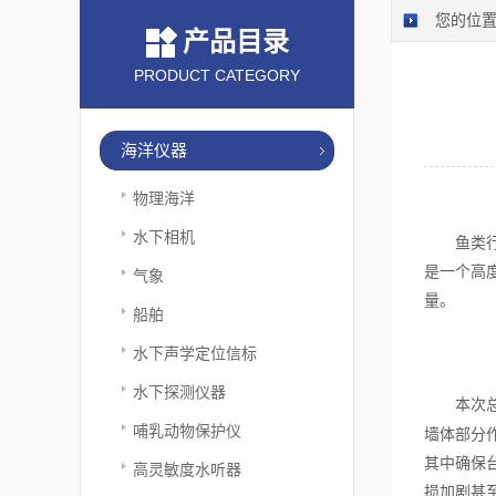
您的位
产品目录
PRODUCT CATEGORY
海洋仪器
物理海洋
水下相机
鱼类
是一个高
气象
量。
船舶
水下声学定位信标
水下探测仪器
本次
哺乳动物保护仪
墙体部分
其中确保
高灵敏度水听器
损加剧甚