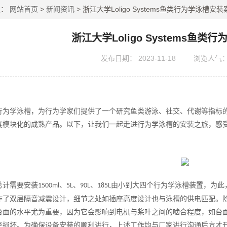
置：
网站首页
>
新闻资讯
> 浙江大学Loligo Systems鱼类行为学泳槽安
浙江大学Loligo Systems鱼
发布日期：
2023-11-18
浏览人气
行为学泳槽，为行为学家们提供了一个
研究鱼类游泳、社交、代谢等指标
度模块化的成熟产品
。以下，让我们一起走进行为学泳槽的安装之旅，感
总计需要安装
、
、
、
由小到大四个行为学泳槽装置
，
为此
1500ml
5L
90L
185L
作了双层隔音减震设计，细节之处如插座高度设计也与泳槽的供电匹配。
台面的水平尤为重要，因为它会影响到电机与桨叶之间的啮合程度，如台
至损坏。为确保设备安装的顺利进行，上述工作均与厂家进行沟通后方才