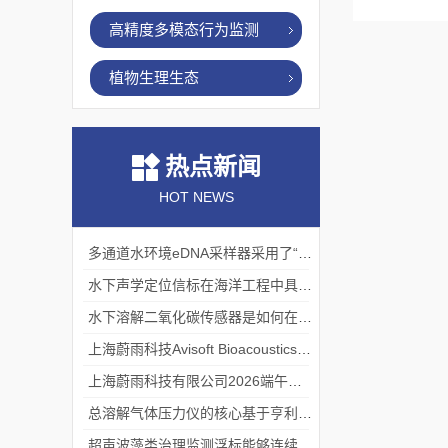
高精度多模态行为监测
植物生理生态
热点新闻
HOT NEWS
多通道水环境eDNA采样器采用了“采样-分析”一体化设计
水下声学定位信标在海洋工程中具有重要的实用价值
水下溶解二氧化碳传感器是如何在水下环境中工作的？
上海蔚雨科技Avisoft Bioacoustics浙江大学植物超声研究
上海蔚雨科技有限公司2026端午节放假通知
总溶解气体压力仪的核心基于亨利定律
超声波藻类治理监测浮标能够连续监测水温、pH值等多个指标