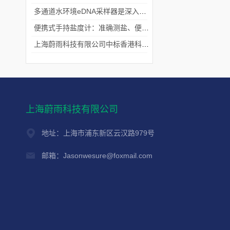
多通道水环境eDNA采样器是深入水域探寻生物踪迹的“基因探测器”
便携式手持盐度计：准确测盐、便捷好用的水质“小标尺”
上海蔚雨科技有限公司中标香港科技大学《科研用定向扬声器及定向音响项目》
上海蔚雨科技有限公司
地址：上海市浦东新区云汉路979号
邮箱：Jasonwesure@foxmail.com