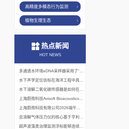
高精度多模态行为监测
植物生理生态
热点新闻
HOT NEWS
多通道水环境eDNA采样器采用了“采样-分析”一体化设计
水下声学定位信标在海洋工程中具有重要的实用价值
水下溶解二氧化碳传感器是如何在水下环境中工作的？
上海蔚雨科技Avisoft Bioacoustics浙江大学植物超声研究
上海蔚雨科技有限公司2026端午节放假通知
总溶解气体压力仪的核心基于亨利定律
超声波藻类治理监测浮标能够连续监测水温、pH值等多个指标