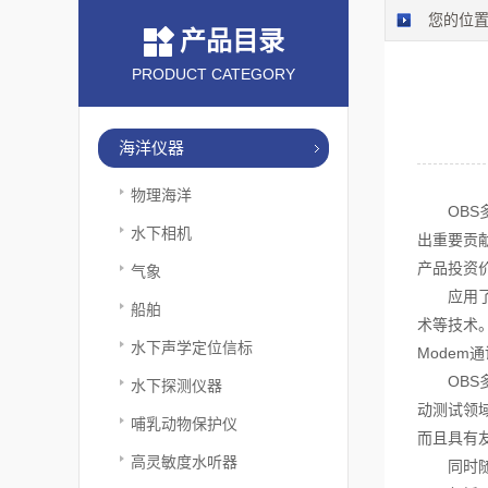
您的位
产品目录
PRODUCT CATEGORY
海洋仪器
物理海洋
OBS多
水下相机
出重要贡
产品投资
气象
应用了虚
船舶
术等技术
水下声学定位信标
Modem
OBS多
水下探测仪器
动测试领
哺乳动物保护仪
而且具有
高灵敏度水听器
同时随着