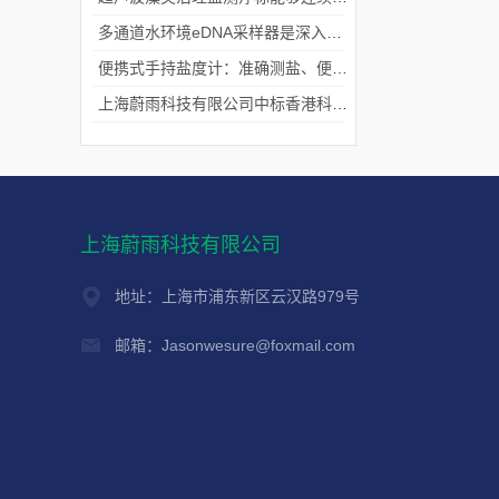
多通道水环境eDNA采样器是深入水域探寻生物踪迹的“基因探测器”
便携式手持盐度计：准确测盐、便捷好用的水质“小标尺”
上海蔚雨科技有限公司中标香港科技大学《科研用定向扬声器及定向音响项目》
上海蔚雨科技有限公司
地址：上海市浦东新区云汉路979号
邮箱：Jasonwesure@foxmail.com