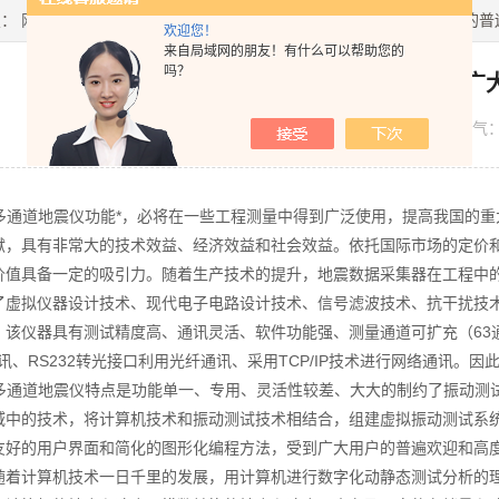
置：
网站首页
>
新闻资讯
> OBS多通道地震仪目前已受到了广大用户的普
欢迎您！
来自局域网的朋友！有什么可以帮助您的
吗？
OBS多通道地震仪目前已受到了广
发布日期：
2022-01-18
浏览人气
通道地震仪功能*，必将在一些工程测量中得到广泛使用，提高我国的重
献，具有非常大的技术效益、经济效益和社会效益。依托国际市场的定价
价值具备一定的吸引力。随着生产技术的提升，地震数据采集器在工程中
拟仪器设计技术、现代电子电路设计技术、信号滤波技术、抗干扰技术、
。该仪器具有测试精度高、通讯灵活、软件功能强、测量通道可扩充（63通
通讯、RS232转光接口利用光纤通讯、采用TCP/IP技术进行网络通讯
通道地震仪特点是功能单一、专用、灵活性较差、大大的制约了振动测试
域中的技术，将计算机技术和振动测试技术相结合，组建虚拟振动测试系统
友好的用户界面和简化的图形化编程方法，受到广大用户的普遍欢迎和高
计算机技术一日千里的发展，用计算机进行数字化动静态测试分析的理