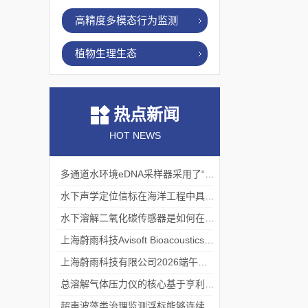
高精度多模态行为监测
植物生理生态
热点新闻
HOT NEWS
多通道水环境eDNA采样器采用了“采样-分析”一体化设计
水下声学定位信标在海洋工程中具有重要的实用价值
水下溶解二氧化碳传感器是如何在水下环境中工作的？
上海蔚雨科技Avisoft Bioacoustics浙江大学植物超声研究
上海蔚雨科技有限公司2026端午节放假通知
总溶解气体压力仪的核心基于亨利定律
超声波藻类治理监测浮标能够连续监测水温、pH值等多个指标