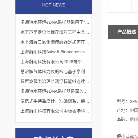
HOT NEWS
多通道水环境eDNA采样器采用了“采样-分析”一体化设计
产品概述
水下声学定位信标在海洋工程中具有重要的实用价值
水下溶解二氧化碳传感器是如何在水下环境中工作的？
上海蔚雨科技Avisoft Bioacoustics浙江大学植物超声研究
上海蔚雨科技有限公司2026端午节放假通知
总溶解气体压力仪的核心基于亨利定律
超声波藻类治理监测浮标能够连续监测水温、pH值等多个指标
多通道水环境eDNA采样器是深入水域探寻生物踪迹的“基因探测器”
便携式手持盐度计：准确测盐、便捷好用的水质“小标尺”
型号：
G-Pr
产地：中
上海蔚雨科技有限公司中标香港科技大学《科研用定向扬声器及定向音响项目》
品牌：蔚
便携式
eDN