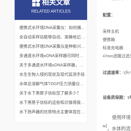
相关文章
RELATED ARTICLES
配置：
便携式水环境DNA采集仪：如何捕捉“水下基因”？
采样主机
全自动采样站能够自动、准确地记录采样过程
便携箱
便携式水环境DNA采集仪是种新兴的环境监测工具
标准充电器
多通道水环境eDNA采样器可同时采集多个水样
滤膜过滤
47mm
关于多通道水环境eDNA采样器，三分钟您就懂
过滤速率：
升
1
/
水生生物入侵的现状及现代监测手段
水体总溶解气体TDGP压力测量仪器—鱼类生态研究
关于水下黑匣子信标您了解多少？
设备质保期：
1
水下黑匣子信标的这些知识值得我们学习
水下扬声器的优势特点主要体现在以下几个方面
使用环境
]
54
，水体的流