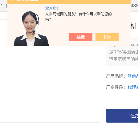
置：
网站首页
>
产品中心
>
海洋仪器
>
物理海洋
> 英国Impact subsea
欢迎您！
来自局域网的朋友！有什么可以帮助您的
吗？
ISS36
Impact s
是ROV等潜器
运用宽频声呐换
钛合金外壳选
产品品牌：
其他
厂商性质：
代理
在