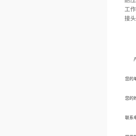
耐
工
接
您的
您的
联系