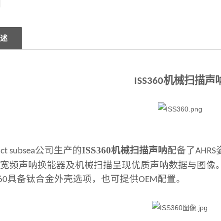
述
机械扫描声
ISS360
公司生产的
ISS360机械扫描声呐
配备了
ct subsea
AHRS
用宽频声呐换能器及机械扫描呈现优质声呐数据与图像
具备钛合金外壳选项，也可提供
配置。
60
OEM