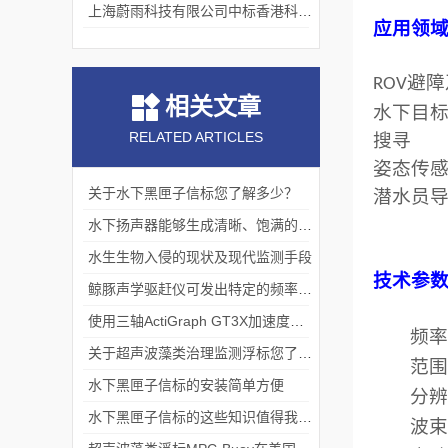
上海蔚雨科技有限公司中标香港科技大学《科研用定向扬声器及定向音响项目》
应用领
ROV避
相关文章
水下目
RELATED ARTICLES
搜寻
姿态传
关于水下黑匣子信标您了解多少？
潜水员
水下扬声器能够生成清晰、饱满的声音效果
水生生物入侵的现状及现代监测手段
技术参
鲸豚声学驱赶仪可发出特定的频率和不同强度的声波
使用三轴ActiGraph GT3X加速度计评估儿童睡眠状况
频
关于超声波藻类治理监测浮标您了解多少？
范
水下黑匣子信标的安装简单方便
分
水下黑匣子信标的这些知识值得我们学习
波