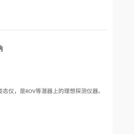
呐
姿态仪，是
等潜器上的理想探测仪器。
ROV
。