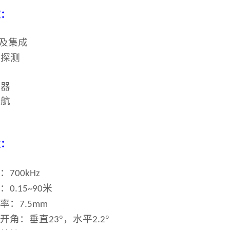
域：
障及集成
标探测
感器
导航
数：
率：
700kHz
围：
米
0.15~90
辨率：
7.5mm
束开角：垂直
°，水平
°
23
2.2