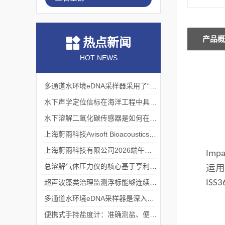
产品概
热点新闻
HOT NEWS
多通道水环境eDNA采样器采用了“采样-分析”一体化设计
水下声学定位信标在海洋工程中具有重要的实用价值
水下溶解二氧化碳传感器是如何在水下环境中工作的？
上海蔚雨科技Avisoft Bioacoustics浙江大学植物超声研究
上海蔚雨科技有限公司2026端午节放假通知
Impa
总溶解气体压力仪的核心基于亨利定律
运
超声波藻类治理监测浮标能够连续监测水温、pH值等多个指标
ISS3
多通道水环境eDNA采样器是深入水域探寻生物踪迹的“基因探测器”
便携式手持盐度计：准确测盐、便捷好用的水质“小标尺”