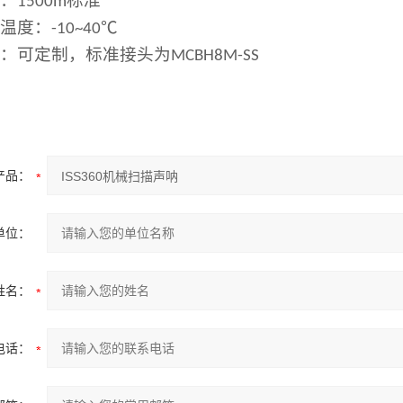
压：
标准
1500m
作温度：
℃
-10~40
头：可定制，标准接头为
MCBH8M-SS
产品：
单位：
姓名：
电话：