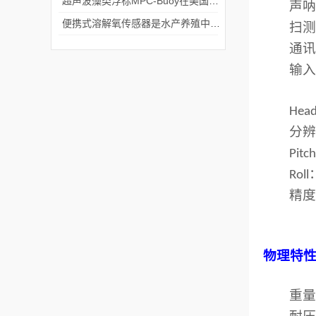
超声波藻类浮标MPC-Buoy在美国各地的应用
声
便携式溶解氧传感器是水产养殖中的“守护神”
扫
通
输
Head
分
Pitc
Roll
精
物理特
重