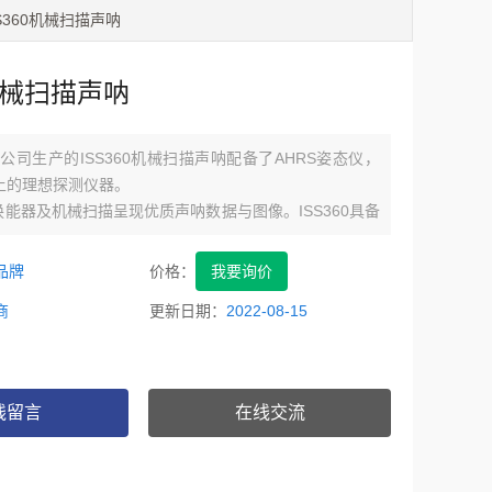
ISS360机械扫描声呐
0机械扫描声呐
ubsea公司生产的ISS360机械扫描声呐配备了AHRS姿态仪，
上的理想探测仪器。
能器及机械扫描呈现优质声呐数据与图像。ISS360具备
项，也可提供OEM配置。
品牌
价格：
我要询价
商
更新日期：
2022-08-15
线留言
在线交流