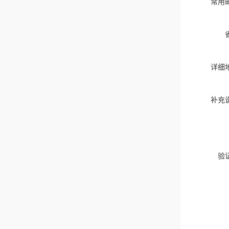
常用
详细
补充
验