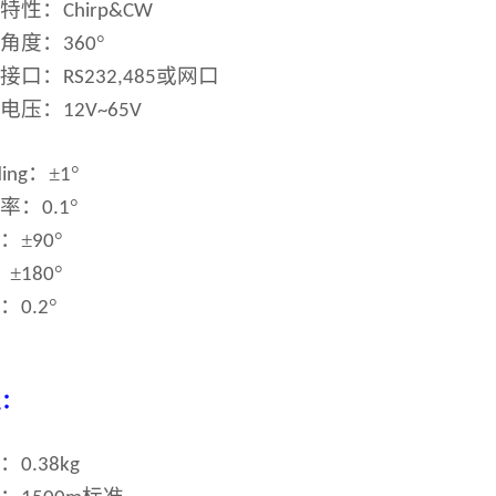
呐特性：
Chirp&CW
测角度：
°
360
讯接口：
或网口
RS232,485
入电压：
12V~65V
：±
°
ing
1
辨率：
°
0.1
：±
°
h
90
：±
°
180
度：
°
0.2
性：
量：
0.38kg