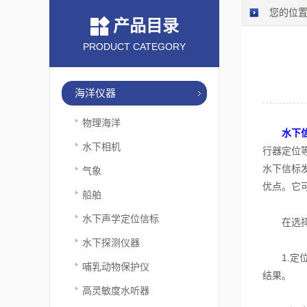
您的位
产品目录
PRODUCT CATEGORY
海洋仪器
物理海洋
水下
水下相机
行器定位
水下信标
气象
优点。它
船舶
水下声学定位信标
在选择
水下探测仪器
1.定位
哺乳动物保护仪
结果。
高灵敏度水听器