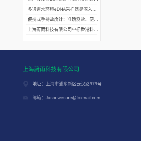
多通道水环境eDNA采样器是深入水域探寻生物踪迹的“基因探测器”
便携式手持盐度计：准确测盐、便捷好用的水质“小标尺”
上海蔚雨科技有限公司中标香港科技大学《科研用定向扬声器及定向音响项目》
上海蔚雨科技有限公司
地址：上海市浦东新区云汉路979号
邮箱：Jasonwesure@foxmail.com