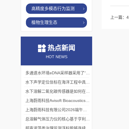
高精度多模态行为监测
上一篇：
植物生理生态
热点新闻
HOT NEWS
多通道水环境eDNA采样器采用了“采样-分析”一体化设计
水下声学定位信标在海洋工程中具有重要的实用价值
水下溶解二氧化碳传感器是如何在水下环境中工作的？
上海蔚雨科技Avisoft Bioacoustics浙江大学植物超声研究
上海蔚雨科技有限公司2026端午节放假通知
总溶解气体压力仪的核心基于亨利定律
超声波藻类治理监测浮标能够连续监测水温、pH值等多个指标