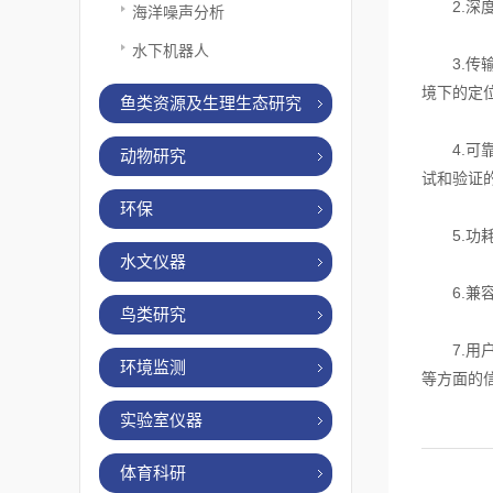
2.深度
海洋噪声分析
水下机器人
3.传输
境下的定
鱼类资源及生理生态研究
4.可靠
动物研究
试和验证
环保
5.功耗
水文仪器
6.兼容
鸟类研究
7.用户
环境监测
等方面的
实验室仪器
体育科研