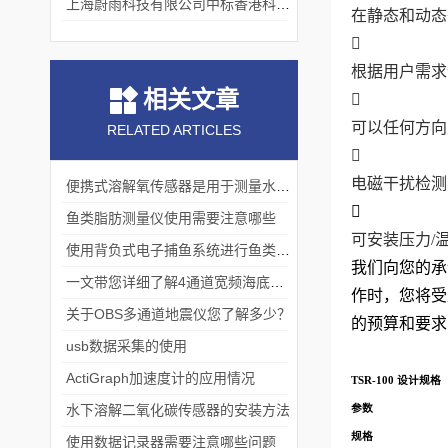
上海蔚雨科技有限公司中标香港科技大学《科研用定向扬声器及定向音响项目》
在静态和动态

根据用户需求
相关文章

可以任何方向
RELATED ARTICLES

电磁干扰检测
便携式溶解氧传感器是用于测量水体中溶解氧含量的仪器

鱼类脂肪测量仪使用需要注意哪些
可安装压力/
使用背负式电子捕鱼系统进行鱼类资源调查
我们向您的承诺不仅
一文带您详细了解4通道宽频海底地震仪
作时，您将受
关于OBS多通道地震仪您了解多少？
的预算和要求
usb数据采集的使用
ActiGraph加速度计的应用情况
TSR-100
设计规格
水下溶解二氧化碳传感器的安装方法
参数
规格
使用数据记录器需要注意哪些问题