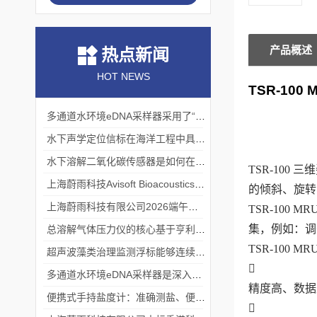
产品概述
热点新闻
HOT NEWS
TSR-100 
多通道水环境eDNA采样器采用了“采样-分析”一体化设计
水下声学定位信标在海洋工程中具有重要的实用价值
水下溶解二氧化碳传感器是如何在水下环境中工作的？
TSR-10
上海蔚雨科技Avisoft Bioacoustics浙江大学植物超声研究
的倾斜、旋转
上海蔚雨科技有限公司2026端午节放假通知
TSR-100
集，例如：调
总溶解气体压力仪的核心基于亨利定律
TSR-100
超声波藻类治理监测浮标能够连续监测水温、pH值等多个指标

多通道水环境eDNA采样器是深入水域探寻生物踪迹的“基因探测器”
精度高、数据
便携式手持盐度计：准确测盐、便捷好用的水质“小标尺”
