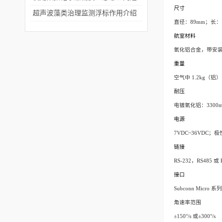
尺寸
超声波藻类治理监测浮标作用介绍
直径：89mm；长：1
航室材料
氧化铝合金，带安
重量
空气中 1.2kg（铝
耐压
电镀氧化铝：3300m
电源
7VDC~36VDC；
链接
RS-232，RS485 或 
接口
Subconn Micro 系
角速率范围
±150°/s 或±300°/s