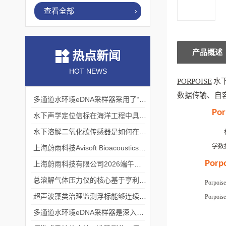
查看全部
产品概述
热点新闻
HOT NEWS
PORPOISE
水
数据传输、自
多通道水环境eDNA采样器采用了“采样-分析”一体化设计
Por
水下声学定位信标在海洋工程中具有重要的实用价值
水下溶解二氧化碳传感器是如何在水下环境中工作的？
学数
上海蔚雨科技Avisoft Bioacoustics浙江大学植物超声研究
Porp
上海蔚雨科技有限公司2026端午节放假通知
总溶解气体压力仪的核心基于亨利定律
Porpoise
超声波藻类治理监测浮标能够连续监测水温、pH值等多个指标
Porpoise
多通道水环境eDNA采样器是深入水域探寻生物踪迹的“基因探测器”