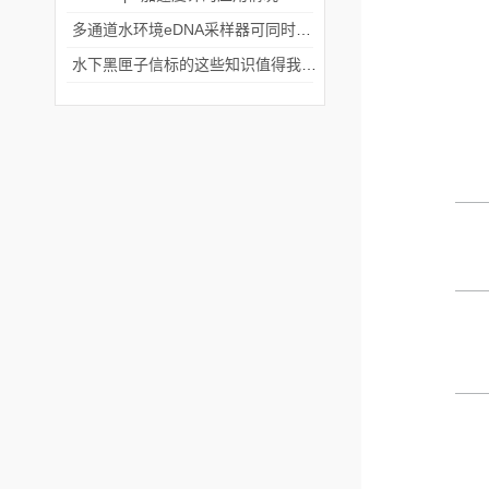
多通道水环境eDNA采样器可同时采集多个水样
水下黑匣子信标的这些知识值得我们学习