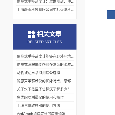
便携式手持盐度计：准确测盐、便捷好用的水质“小标尺”
上海蔚雨科技有限公司中标香港科技大学《科研用定向扬声器及定向音响项目》
相关文章
RELATED ARTICLES
便携式手持盐度计能够在野外环境中进行水质监测和采样
便携式溶解氧传感器在复杂的水质条件下仍能准确测量
动物被动声学监测设备选择
鲸豚声学驱赶仪的优势特点，您都知道吗？
关于水下黑匣子信标您了解多少？
鱼类脂肪测量仪的使用和操作
土壤气体取样器的使用方法
ActiGraph加速度计的应用情况