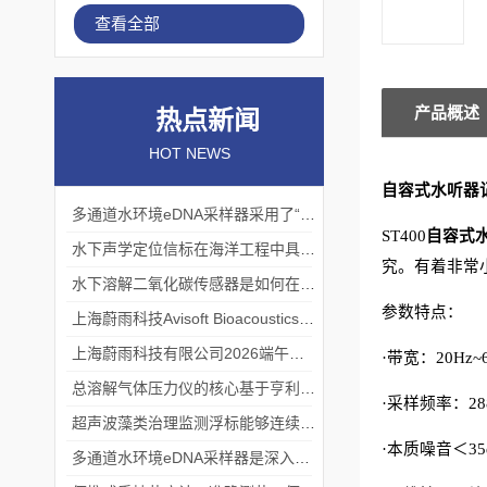
查看全部
产品概述
热点新闻
HOT NEWS
自容式水听器
多通道水环境eDNA采样器采用了“采样-分析”一体化设计
ST400
自容式
水下声学定位信标在海洋工程中具有重要的实用价值
究。有着非常
水下溶解二氧化碳传感器是如何在水下环境中工作的？
参数特点：
上海蔚雨科技Avisoft Bioacoustics浙江大学植物超声研究
上海蔚雨科技有限公司2026端午节放假通知
·带宽：
20Hz~
总溶解气体压力仪的核心基于亨利定律
·采样频率：
28
超声波藻类治理监测浮标能够连续监测水温、pH值等多个指标
·本质噪音＜
35
多通道水环境eDNA采样器是深入水域探寻生物踪迹的“基因探测器”