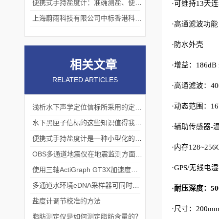
便携式手持盐度计：准确测盐、便捷好用的水质“小标尺”
·可维持
13
天连
上海蔚雨科技有限公司中标香港科技大学《科研用定向扬声器及定向音响项目》
·高通滤波功能
·防水外壳
相关文章
·增益：
186dB 
RELATED ARTICLES
·高通滤波：
40
·动态范围：
16
浅析水下声学定位信标所采用的定位方法
水下黑匣子信标的这些知识值得我们学习
·辅助传感器
-
便携式手持盐度计是一种小型化的盐度测量设备
·内存
128~256
OBS多通道地震仪在地震监测方面有着广泛的应用
·
GPS/
无线电湿
使用三轴ActiGraph GT3X加速度计评估儿童睡眠状况
多通道水环境eDNA采样器可同时采集多个水样
·耐压深度：
50
盐度计调节校准的方法
·尺寸：
200m
脂肪测定仪是如何测定脂肪含量的？