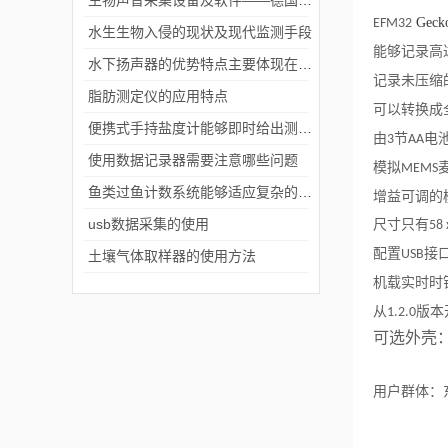
生物声音采集设备及软件——德国Avisoft公司
Geck
EFM32
水生生物入侵的现状及现代监测手段
能够记录高
水下扬声器的优势特点主要体现在以下几个方面
记录未压缩
脂肪测定仪的应用特点
可以转换成
便携式手持盐度计能够即时给出测量结果
由
节
电
3
AA
使用数据记录器需要注意哪些问题
模拟
MEMS
鱼类过鱼计数系统能够适应复杂的水下环境
增益可调的
usb数据采集的使用
尺寸只有
58 
配置
接
USB
土壤气体取样器的使用方法
机载实时时
从
版本
1.2.0
可选外壳
用户群体：