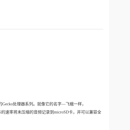
Gecko处理器系列。就像它的名字
—飞蛾
一样，
个样本的速率将未压缩的音频记录到microSD卡，并可以
兼容
全