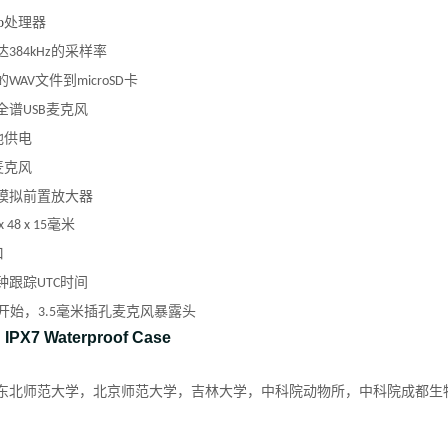
o
处理器
达
的采样率
384kHz
的
文件到
卡
WAV
microSD
全谱
麦克风
USB
池供电
麦克风
模拟前置放大器
毫米
x 48 x 15
口
钟跟踪
时间
UTC
开始，
毫米插孔麦克风暴露头
3.5
：
IPX7 Waterproof Case
东北师范大学，北京师范大学，吉林大学，中科院动物所，中科院成都生