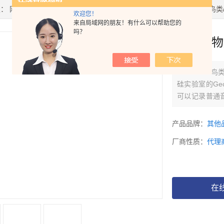
置：
网站首页
>
产品中心
>
鸟类研究
>
声音
> AudioMoth/MicroMot
欢迎您！
来自局域网的朋友！有什么可以帮助您的
吗？
鸟类/动
AudioMo
硅实验室的Ge
可以记录普通音
个样本的速率将
USB麦克风。
产品品牌：
其他
厂商性质：
代理
在