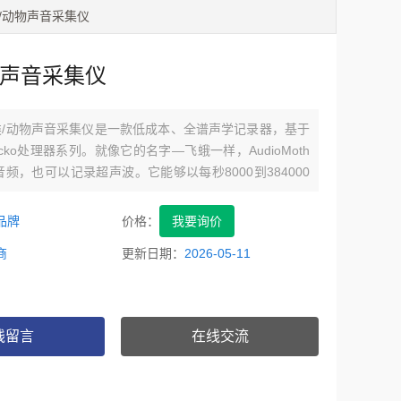
h鸟类/动物声音采集仪
物声音采集仪
th鸟类/动物声音采集仪是一款低成本、全谱声学记录器，基于
cko处理器系列。就像它的名字—飞蛾一样，AudioMoth
频，也可以记录超声波。它能够以每秒8000到384000
未压缩的音频记录到microSD卡，并可以兼容全频谱
品牌
价格：
我要询价
商
更新日期：
2026-05-11
线留言
在线交流