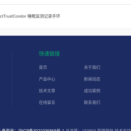
ActTrustCondor 睡眠监测记录手环
快速链接
首页
关于我们
产品中心
新闻动态
技术文章
成功案例
在线留言
联系我们
d
备案号：沪ICP备2021036868号-1
总流量：183959
管理登陆
技术支持