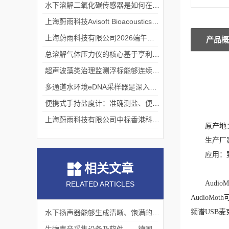
水下溶解二氧化碳传感器是如何在水下环境中工作的？
上海蔚雨科技Avisoft Bioacoustics浙江大学植物超声研究
上海蔚雨科技有限公司2026端午节放假通知
产品概
总溶解气体压力仪的核心基于亨利定律
超声波藻类治理监测浮标能够连续监测水温、pH值等多个指标
多通道水环境eDNA采样器是深入水域探寻生物踪迹的“基因探测器”
便携式手持盐度计：准确测盐、便捷好用的水质“小标尺”
上海蔚雨科技有限公司中标香港科技大学《科研用定向扬声器及定向音响项目》
原产地
生产厂
应用：
相关文章
AudioM
RELATED ARTICLES
AudioMot
频谱
USB
水下扬声器能够生成清晰、饱满的声音效果