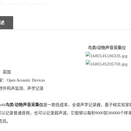
述
鸟类/动物声音采集仪
：英国
家：
Open Acoustic Devices
野外鸣声监测、声学记录
oth
鸟类/动物声音采集仪
是一款低成本、全谱声学记录器，基于硅实验室的
h可以
记录普通
音频，也可以
记录
超声波。它能够以每秒
8000到384000
麦克风。