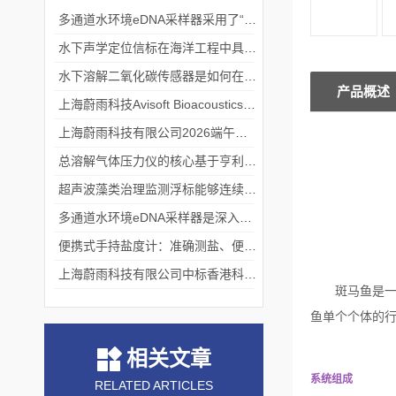
多通道水环境eDNA采样器采用了“采样-分析”一体化设计
水下声学定位信标在海洋工程中具有重要的实用价值
水下溶解二氧化碳传感器是如何在水下环境中工作的？
产品概述
上海蔚雨科技Avisoft Bioacoustics浙江大学植物超声研究
上海蔚雨科技有限公司2026端午节放假通知
总溶解气体压力仪的核心基于亨利定律
超声波藻类治理监测浮标能够连续监测水温、pH值等多个指标
多通道水环境eDNA采样器是深入水域探寻生物踪迹的“基因探测器”
便携式手持盐度计：准确测盐、便捷好用的水质“小标尺”
上海蔚雨科技有限公司中标香港科技大学《科研用定向扬声器及定向音响项目》
斑马鱼是
鱼单个个体的
相关文章
系统组成
RELATED ARTICLES