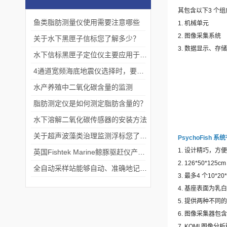
其包含以下
3
个组
鱼类脂肪测量仪使用需要注意哪些
1.
机械单元
2.
图像采集系统
关于水下黑匣子信标您了解多少？
3.
数据显示、存储
水下信标黑匣子定位仪主要应用于以下领域
4通道宽频海底地震仪选择时，要考虑的因素
水产养殖中二氧化碳含量的监测
脂肪测定仪是如何测定脂肪含量的？
水下溶解二氧化碳传感器的安装方法
关于超声波藻类治理监测浮标您了解多少？
PsychoFish
系统
1.
设计精巧，方便
英国Fishtek Marine鲸豚驱赶仪产品介绍
2. 126*50*125c
全自动采样站能够自动、准确地记录采样过程
3.
最多
4
个
10*20
4.
基座表面为乳白
5.
提供两种不同的
6.
图像采集器包含
7. KOMI
图像分析