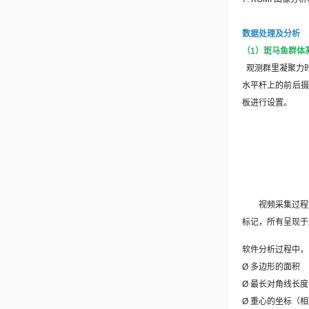
数据处理及分析
（
1
）斑马鱼群体
观测群里凝聚力
水平杆上的前后摄
板进行设置。
视频采集过程
标记，所有呈现于
软件分析过程中，
Ø
多边形的面积
Ø
最长对角线长度
Ø
重心的坐标（相