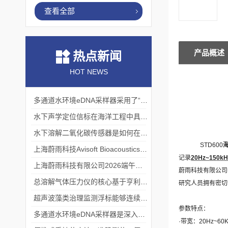
查看全部
产品概述
热点新闻
HOT NEWS
多通道水环境eDNA采样器采用了“采样-分析”一体化设计
水下声学定位信标在海洋工程中具有重要的实用价值
水下溶解二氧化碳传感器是如何在水下环境中工作的？
STD
600
上海蔚雨科技Avisoft Bioacoustics浙江大学植物超声研究
记录
20Hz~
15
0
k
H
上海蔚雨科技有限公司2026端午节放假通知
蔚雨科技
有限公司
总溶解气体压力仪的核心基于亨利定律
研究人员拥有密切
超声波藻类治理监测浮标能够连续监测水温、pH值等多个指标
参数特点：
多通道水环境eDNA采样器是深入水域探寻生物踪迹的“基因探测器”
·
带宽：
20Hz~60