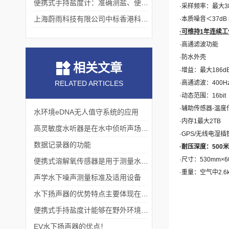
便携式手持盐度计：准确测盐、便捷好用的水质“小标尺”
·
采样频率：最大
3
上海蔚雨科技有限公司中标香港科技大学《科研用定向扬声器及定向音响项目》
·
本质噪音＜
3
7
dB
·
可维持
1
年
连续工
·
高通滤波功能
·
防水外壳
相关文章
·
增益：最大
186dB
RELATED ARTICLES
·
高通滤波：
400H
·
动态范围：
16bit
·
辅助传感器
-
温度
​水环境eDNA无人值守系统的应用
·
内存
1
最大
2TB
高灵敏度水听器是在水中侦听声场信号的仪器
·GPS/
无线电湿插
数据记录器的功能
·
耐压深度：
500
米
·
尺寸：
530
mm×6
便携式溶解氧传感器是用于测量水体中溶解氧含量的仪器
·
重量：空气中
2.6
声学水下噪声测量标准及适用设备
水下扬声器的优势特点主要体现在以下几个方面
便携式手持盐度计能够在野外环境中进行水质监测和采样
EV水下扬声器的优点！