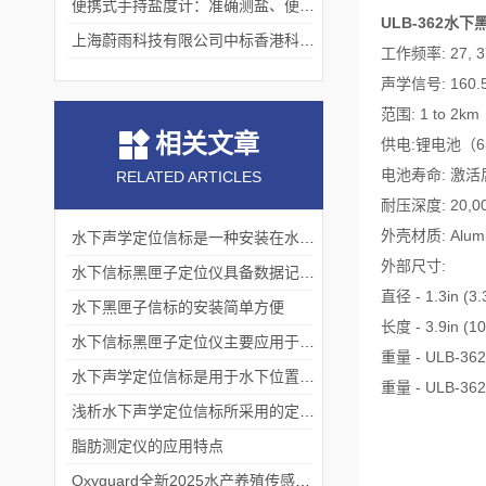
便携式手持盐度计：准确测盐、便捷好用的水质“小标尺”
ULB-362水
上海蔚雨科技有限公司中标香港科技大学《科研用定向扬声器及定向音响项目》
工作频率: 27, 37.
声学信号: 160.5
范围: 1 to 2km
相关文章
供电:锂电池（
电池寿命: 激活后
RELATED ARTICLES
耐压深度: 20,000
外壳材质: Alum
水下声学定位信标是一种安装在水下或海底的声学发射器
外部尺寸:
水下信标黑匣子定位仪具备数据记录与处理功能
直径 - 1.3in (3
水下黑匣子信标的安装简单方便
长度 - 3.9in (1
水下信标黑匣子定位仪主要应用于以下领域
重量 - ULB-362C
水下声学定位信标是用于水下位置定位的设备
重量 - ULB-362P
浅析水下声学定位信标所采用的定位方法
脂肪测定仪的应用特点
Oxyguard全新2025水产养殖传感器新品发布