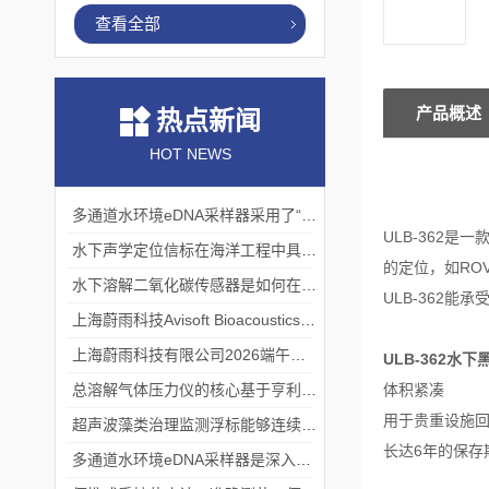
查看全部
产品概述
热点新闻
HOT NEWS
多通道水环境eDNA采样器采用了“采样-分析”一体化设计
ULB-362是
水下声学定位信标在海洋工程中具有重要的实用价值
的定位，如ROV
水下溶解二氧化碳传感器是如何在水下环境中工作的？
ULB-362
上海蔚雨科技Avisoft Bioacoustics浙江大学植物超声研究
上海蔚雨科技有限公司2026端午节放假通知
ULB-362水
总溶解气体压力仪的核心基于亨利定律
体积紧凑
用于贵重设施
超声波藻类治理监测浮标能够连续监测水温、pH值等多个指标
长达6年的保存
多通道水环境eDNA采样器是深入水域探寻生物踪迹的“基因探测器”