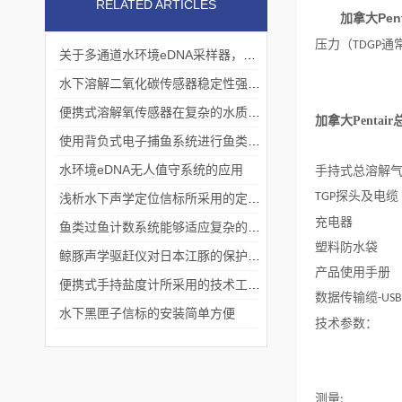
RELATED ARTICLES
加拿大Pen
压力（
通
TDGP
关于多通道水环境eDNA采样器，三分钟您就懂
水下溶解二氧化碳传感器稳定性强、适用范围广
便携式溶解氧传感器在复杂的水质条件下仍能准确测量
加拿大Pentai
使用背负式电子捕鱼系统进行鱼类资源调查
​水环境eDNA无人值守系统的应用
手持式总溶解
探头及电缆
TGP
浅析水下声学定位信标所采用的定位方法
充电器
鱼类过鱼计数系统能够适应复杂的水下环境
塑料防水袋
鲸豚声学驱赶仪对日本江豚的保护研究
产品使用手册
便携式手持盐度计所采用的技术工艺介绍
数据传输缆
-USB
水下黑匣子信标的安装简单方便
技术参数：
测量
: