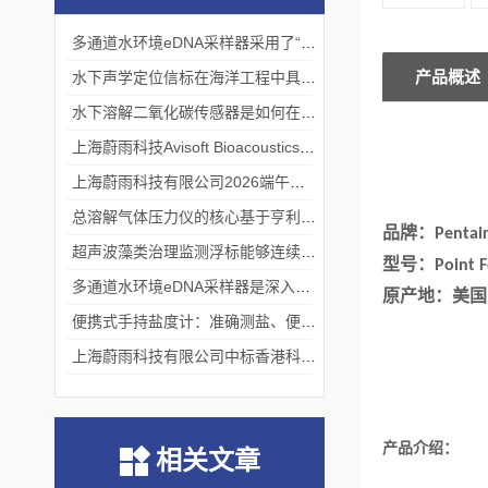
多通道水环境eDNA采样器采用了“采样-分析”一体化设计
产品概述
水下声学定位信标在海洋工程中具有重要的实用价值
水下溶解二氧化碳传感器是如何在水下环境中工作的？
上海蔚雨科技Avisoft Bioacoustics浙江大学植物超声研究
上海蔚雨科技有限公司2026端午节放假通知
总溶解气体压力仪的核心基于亨利定律
品牌：
Pentai
超声波藻类治理监测浮标能够连续监测水温、pH值等多个指标
型号：
Point F
多通道水环境eDNA采样器是深入水域探寻生物踪迹的“基因探测器”
原产地：美国
便携式手持盐度计：准确测盐、便捷好用的水质“小标尺”
上海蔚雨科技有限公司中标香港科技大学《科研用定向扬声器及定向音响项目》
产品介绍：
相关文章