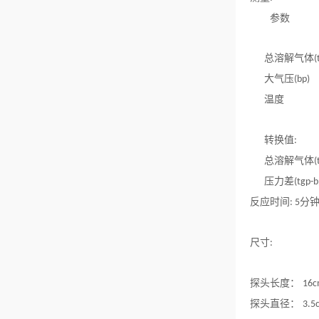
参数
总溶解气体
大气压
(bp
温度
转换值
:
总溶解气体
压力差
(tgp
反应时间
分
: 5
尺寸
:
探头长度：
16c
探头直径：
3.5