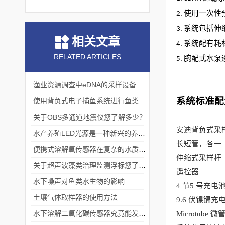
使用一次性
2.
系统包括伸
3.
相关文章
系统配有耗
4.
RELATED ARTICLES
腕配式水泵
5.
渔业资源调查中eDNA的采样设备选择及PCR分析
系统标准配
使用背负式电子捕鱼系统进行鱼类资源调查
关于OBS多通道地震仪您了解多少？
安迪背负式采
水产养殖LED光源是一种新兴的养殖照明技术
长短管，各一
便携式溶解氧传感器在复杂的水质条件下仍能准确测量
伸缩式采样杆
关于超声波藻类治理监测浮标您了解多少？
遥控器
水下噪声对鱼类水生物的影响
4 节5 号充
土壤气体取样器的使用方法
9.6 伏镍镉充
水下溶解二氧化碳传感器究竟能发挥什么作用？
Microtube 