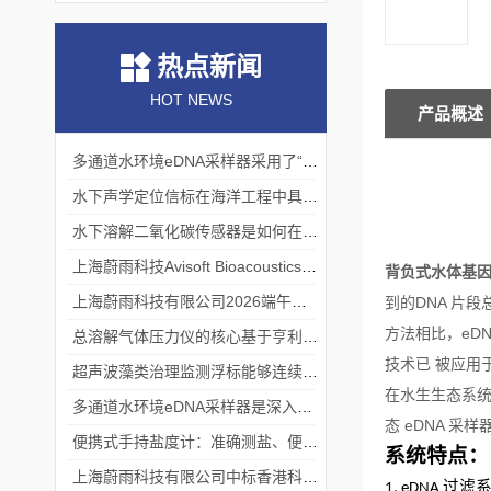
热点新闻
HOT NEWS
产品概述
多通道水环境eDNA采样器采用了“采样-分析”一体化设计
水下声学定位信标在海洋工程中具有重要的实用价值
水下溶解二氧化碳传感器是如何在水下环境中工作的？
上海蔚雨科技Avisoft Bioacoustics浙江大学植物超声研究
背负式水体基
上海蔚雨科技有限公司2026端午节放假通知
到的DNA 片段
方法相比，eD
总溶解气体压力仪的核心基于亨利定律
技术已 被应用
超声波藻类治理监测浮标能够连续监测水温、pH值等多个指标
在水生生态系统
多通道水环境eDNA采样器是深入水域探寻生物踪迹的“基因探测器”
态 eDNA 采样
便携式手持盐度计：准确测盐、便捷好用的水质“小标尺”
系统特点：
上海蔚雨科技有限公司中标香港科技大学《科研用定向扬声器及定向音响项目》
过滤
1. eDNA