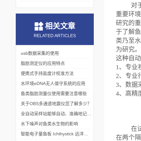
对
重要环境
研究的重
相关文章
于了解鱼
RELATED ARTICLES
类乃至水
为研究。
usb数据采集的使用
这种自动
脂肪测定仪的应用特点
1、专业
便携式手持盐度计校准方法
2、专业
​水环境eDNA无人值守系统的应用
3、数据
4、高精
鱼类脂肪测量仪使用需要注意哪些
关于OBS多通道地震仪您了解多少？
全自动采样站能够自动、准确地记录采样过程
水下噪声对鱼类水生物的影响
在
智能电子量鱼板 Ichthystick 远洋渔业科考应用案例
在两个隔