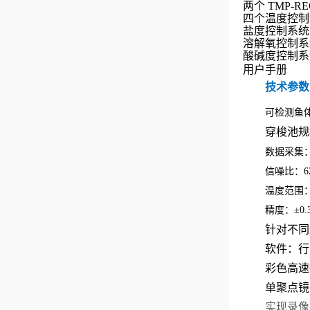
两个 TMP-
四个温度控制
盐度控制系统
溶解氧控制系
酸碱度控制系
用户手册
技术参数
可检测鱼
穿梭池规
数据采集
信噪比：
6
温度范围
精度：±
0.
针对不同
软件：
行
彩色高速
单聚点镜
实现录像