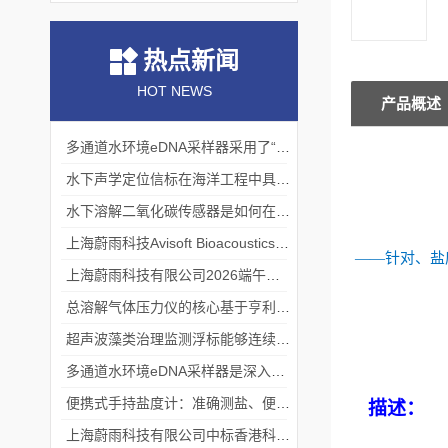
热点新闻
HOT NEWS
产品概述
多通道水环境eDNA采样器采用了“采样-分析”一体化设计
水下声学定位信标在海洋工程中具有重要的实用价值
水下溶解二氧化碳传感器是如何在水下环境中工作的？
上海蔚雨科技Avisoft Bioacoustics浙江大学植物超声研究
——针对、盐
上海蔚雨科技有限公司2026端午节放假通知
总溶解气体压力仪的核心基于亨利定律
超声波藻类治理监测浮标能够连续监测水温、pH值等多个指标
多通道水环境eDNA采样器是深入水域探寻生物踪迹的“基因探测器”
便携式手持盐度计：准确测盐、便捷好用的水质“小标尺”
描述：
上海蔚雨科技有限公司中标香港科技大学《科研用定向扬声器及定向音响项目》